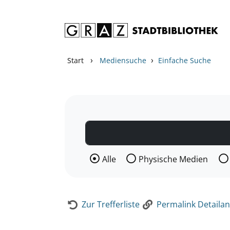
Zum Inhalt springen
Zur Detailanzeige springen
›
›
Start
Mediensuche
Einfache Suche
Wählen Sie die Medienart nach der Si
Alle
Physische Medien
Zur Trefferliste
Permalink Detailan