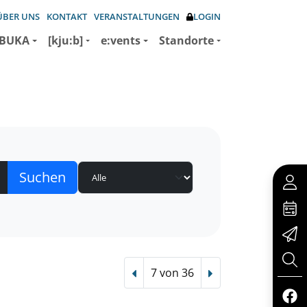
ÜBER UNS
KONTAKT
VERANSTALTUNGEN
LOGIN
BUKA
[kju:b]
e:vents
Standorte
7 von 36
Vorheriger Treffer
Nächster Treffer