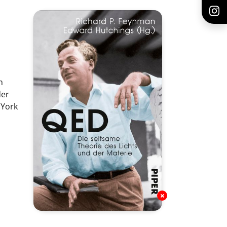
n
der
 York