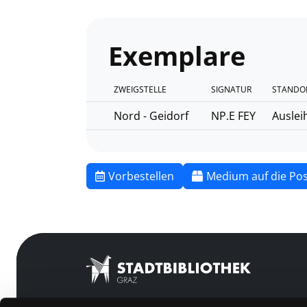
Exemplare
ZWEIGSTELLE
SIGNATUR
STANDO
Nord - Geidorf
NP.E FEY
Auslei
Vorbestellen
Medium auf die Pos