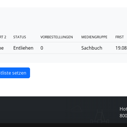
RT 2
STATUS
VORBESTELLUNGEN
MEDIENGRUPPE
FRIST
he
Entliehen
0
Sachbuch
19.08
tliste setzen
Hot
80