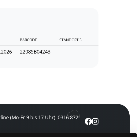
BARCODE
STANDORT 3
.2026
2208SB04243
line (Mo-Fr 9 bis 17 Uhr): 0316 872-
0