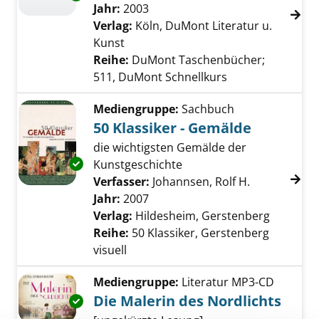
Jahr:
2003
Verlag:
Köln, DuMont Literatur u.
Kunst
Reihe:
DuMont Taschenbücher;
511, DuMont Schnellkurs
Mediengruppe:
Sachbuch
50 Klassiker - Gemälde
die wichtigsten Gemälde der
Exemplar-Details von 50 Klassiker - Gemälde
Kunstgeschichte
Verfasser:
Johannsen, Rolf H.
Suche nach 
Jahr:
2007
Verlag:
Hildesheim, Gerstenberg
Reihe:
50 Klassiker, Gerstenberg
visuell
Mediengruppe:
Literatur MP3-CD
Die Malerin des Nordlichts
Exemplar-Details von Die Malerin des Nordli