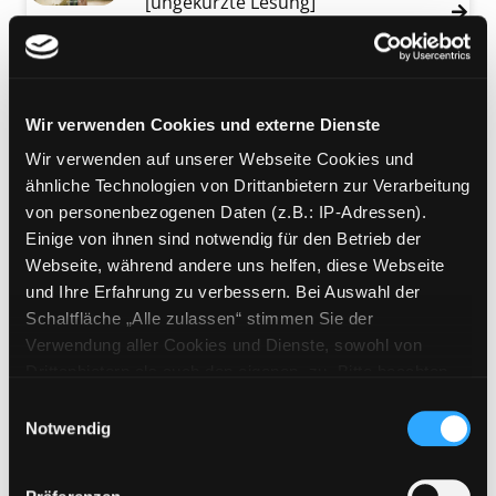
[ungekürzte Lesung]
Verfasser:
Johannson, Lena
Suche nach di
Jahr:
2019
Verlag:
Freiburg, Audiobuch oHG
Wir verwenden Cookies und externe Dienste
Mediengruppe:
Kinderbuch
Blödes Bild!
Wir verwenden auf unserer Webseite Cookies und
ähnliche Technologien von Drittanbietern zur Verarbeitung
Suche nach diesem Verfasser
Jahr:
2019
Exemplar-Details von Blödes Bild! anzeigen
von personenbezogenen Daten (z.B.: IP-Adressen).
Verlag:
München, Kunstmann
Einige von ihnen sind notwendig für den Betrieb der
Mediengruppe:
Sachbuch
Webseite, während andere uns helfen, diese Webseite
Wehe, du postest das!
und Ihre Erfahrung zu verbessern. Bei Auswahl der
Exemplar-Details von Wehe, du postest das! 
Schaltfläche „Alle zulassen“ stimmen Sie der
wenn Gemälde sprechen könnten
Verwendung aller Cookies und Dienste, sowohl von
Verfasser:
Guerrera, Stefano
Suche nach 
Drittanbietern als auch den eigenen, zu. Bitte beachten
Jahr:
2017
Verlag:
München, Mosaik
Sie, dass bei Verwendung von Diensten und Setzen von
Einwilligungsauswahl
Cookies von Drittanbietern, eine Verarbeitung in
Notwendig
Mediengruppe:
Kinderbuch
unsicheren Drittländern (Länder außerhalb des EWR
Kunst
ohne adäquates Datenschutzniveau) stattfinden kann. In
eine Entdeckungsreise durch die