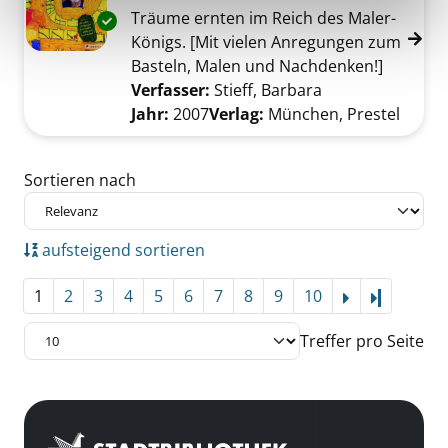
Träume ernten im Reich des Maler-
Exemplar-Details von Hundertwasser für Kin
Königs. [Mit vielen Anregungen zum
Basteln, Malen und Nachdenken!]
Verfasser:
Stieff, Barbara
Suche nach dies
Jahr:
2007
Verlag:
München, Prestel
Zu den Suchfiltern springen
Sortieren nach
aufsteigend sortieren
1
2
3
4
5
6
7
8
9
10
Letzte Se
Treffer pro Seite