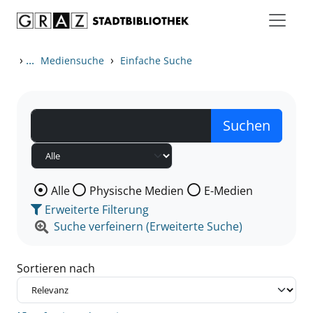
Zum Inhalt springen
Zu den Suchfiltern springen
Zur Trefferliste springen
›
...
›
Mediensuche
Einfache Suche
Wählen Sie die Medienart nach der Sie suchen wollen
Alle
Physische Medien
E-Medien
Erweiterte Filterung
Suche verfeinern (Erweiterte Suche)
Sortieren nach