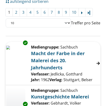
aufsteigend sortieren
1
2
3
4
5
6
7
8
9
10
Letzte Se
Treffer pro Seite
Suchergebnis
Exemplar-Details von Macht der Farbe in der
Zu den Suchfiltern springen
Mediengruppe:
Sachbuch
Macht der Farbe in der
Malerei des 20.
Jahrhunderts
Verfasser:
Jedlicka, Gotthard
Suche nach d
Jahr:
1962
Verlag:
Stuttgart, Belser
Mediengruppe:
Sachbuch
Kunstgeschichte Malerei
Verfasser:
Gebhardt, Volker
Suche nach d
Exemplar-Details von Kunstgeschichte Maler