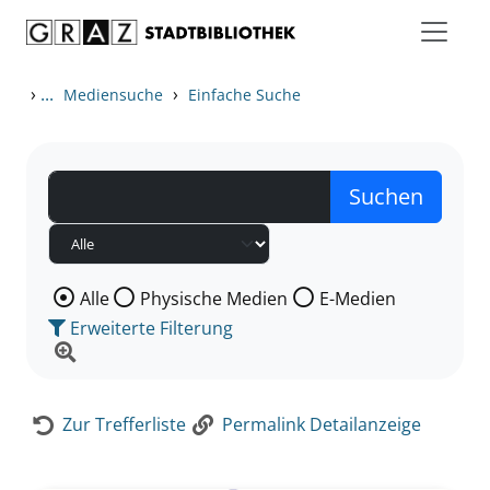
Zum Inhalt springen
Zur Detailanzeige springen
›
...
›
Mediensuche
Einfache Suche
Wählen Sie die Medienart nach der Sie suchen wollen
Alle
Physische Medien
E-Medien
Erweiterte Filterung
Zur Trefferliste
Permalink Detailanzeige