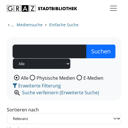
Zum Inhalt springen
Zu den Suchfiltern springen
Zur Trefferliste springen
›
...
›
Mediensuche
Einfache Suche
Wählen Sie die Medienart nach der Sie suchen wollen
Alle
Physische Medien
E-Medien
Erweiterte Filterung
Suche verfeinern (Erweiterte Suche)
Sortieren nach