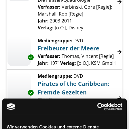
Die Piraten-Quadrologie
Verfasser:
Verbinski, Gore [Regie]
;
Marshall, Rob [Regie]
Suche nach diesem V
Jahr:
2003-2011
Verlag:
[o.O.], Disney
Mediengruppe:
DVD
Freibeuter der Meere
Verfasser:
Thomas, Vincent [Regie]
Suche 
Exemplar-Details von Freibeuter der Meere a
Jahr:
1971
Verlag:
[o.O.], KSM GmbH
Mediengruppe:
DVD
Pirates of the Caribbean:
Fremde Gezeiten
Exemplar-Details von Pirates of the Caribbe
[Teil 4]
Verfasser:
Marshall, Rob [Regie]
Suche nac
Jahr:
2011
Verlag:
[o.O.], Touchstone Pictures
Wir verwenden Cookies und externe Dienste