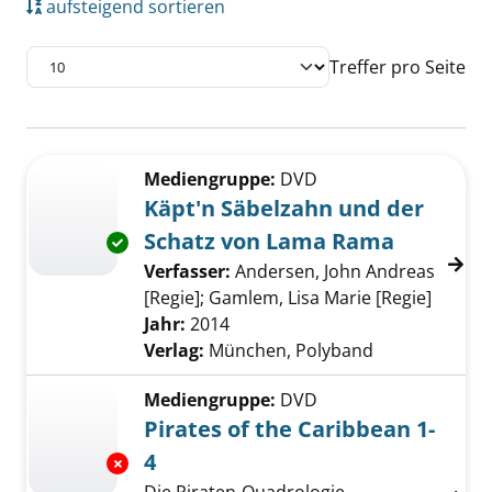
aufsteigend sortieren
Treffer pro Seite
Suchergebnis
Zu den Suchfiltern springen
Mediengruppe:
DVD
Käpt'n Säbelzahn und der
Schatz von Lama Rama
Exemplar-Details von Käpt'n Säbelzahn und 
Verfasser:
Andersen, John Andreas
[Regie]
;
Gamlem, Lisa Marie [Regie]
Suche 
Jahr:
2014
Verlag:
München, Polyband
Mediengruppe:
DVD
Pirates of the Caribbean 1-
4
Exemplar-Details von Pirates of the Caribbea