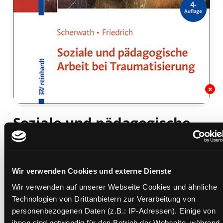
Soziale und pädagogische
Arbeit bei Traumatisierung
Mediengruppe:
Sachbuch
Verfasser:
Suche nach diesem Verfasser
Scherwath, Corinna (Verfasser)
;
Friedrich,
Wir verwenden Cookies und externe Dienste
Sibylle (Verfasser)
Wir verwenden auf unserer Webseite Cookies und ähnliche
Technologien von Drittanbietern zur Verarbeitung von
Beschreibung ein-/ausblenden
personenbezogenen Daten (z.B.: IP-Adressen). Einige von
ihnen sind notwendig für den Betrieb der Webseite, während