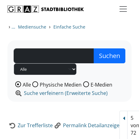
Zum Inhalt springen
Zur Detailanzeige springen
›
...
›
Mediensuche
Einfache Suche
Wählen Sie die Medienart nach der Sie suchen wollen
Alle
Physische Medien
E-Medien
Suche verfeinern (Erweiterte Suche)
5
Vorhe
Zur Trefferliste
Permalink Detailanzeige
vo
72