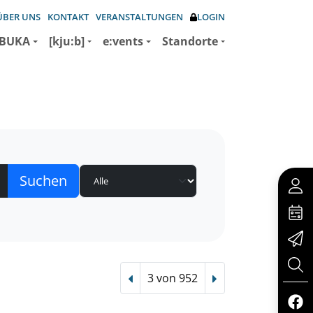
ÜBER UNS
KONTAKT
VERANSTALTUNGEN
LOGIN
BUKA
[kju:b]
e:vents
Standorte
3 von 952
Vorheriger Treffer
Nächster Treffer