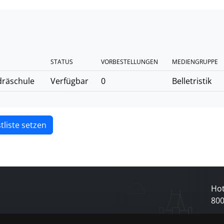
STATUS
VORBESTELLUNGEN
MEDIENGRUPPE
dräschule
Verfügbar
0
Belletristik
tliste setzen
Hot
80