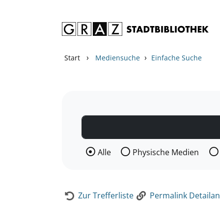
Zum Inhalt springen
Zur Detailanzeige springen
›
›
Start
Mediensuche
Einfache Suche
Wählen Sie die Medienart nach der Si
Alle
Physische Medien
Zur Trefferliste
Permalink Detailan