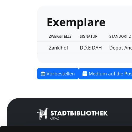
Exemplare
ZWEIGSTELLE
SIGNATUR
STANDORT 2
Zanklhof
DD.E DAH
Depot An
Vorbestellen
Medium auf die Pos