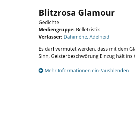
Blitzrosa Glamour
Gedichte
Mediengruppe:
Belletristik
Verfasser:
Suche nach diesem Verfasser
Dahimène, Adelheid
Es darf vermutet werden, dass mit dem G
Sinn, Geisterbeschwörung Einzug hält ins 
Mehr Informationen ein-/ausblenden