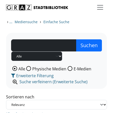
Zum Inhalt springen
Zu den Suchfiltern springen
Zur Trefferliste springen
›
...
›
Mediensuche
Einfache Suche
Wählen Sie die Medienart nach der Sie suchen wollen
Alle
Physische Medien
E-Medien
Erweiterte Filterung
Suche verfeinern (Erweiterte Suche)
Sortieren nach