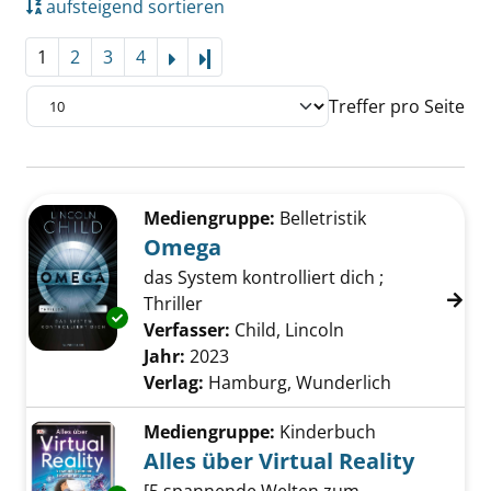
aufsteigend sortieren
1
2
3
4
Letzte Seite
Treffer pro Seite
Suchergebnis
Zu den Suchfiltern springen
Mediengruppe:
Belletristik
Omega
das System kontrolliert dich ;
Thriller
Exemplar-Details von Omega anzeigen
Verfasser:
Child, Lincoln
Suche nach diese
Jahr:
2023
Verlag:
Hamburg, Wunderlich
Mediengruppe:
Kinderbuch
Alles über Virtual Reality