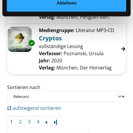
Verfasser:
Lelord, François
Suche nach di
Ablehnen
Jahr:
2020
Verlag:
München, Penguin-Verl.
Mediengruppe:
Literatur MP3-CD
Cryptos
Exemplar-Details von Cryptos anzeigen
vollständige Lesung
Verfasser:
Poznanski, Ursula
Suche nach d
Jahr:
2020
Verlag:
München, Der Hörverlag
Zu den Suchfiltern springen
Sortieren nach
aufsteigend sortieren
1
2
3
4
Letzte Seite