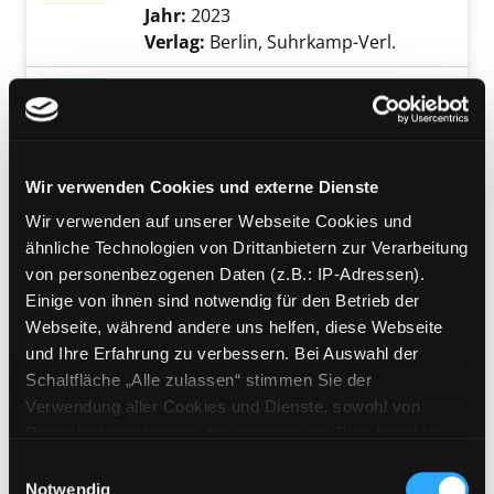
Jahr:
2023
Verlag:
Berlin, Suhrkamp-Verl.
Mediengruppe:
Sachbuch
Realitätsverlust
wie KI und virtuelle Welten von uns
Besitz ergreifen und die
Exemplar-Details von Realitätsverlust anzeig
Wir verwenden Cookies und externe Dienste
Menschlichkeit bedrohen
Wir verwenden auf unserer Webseite Cookies und
Verfasser:
Bauer, Joachim
Suche nach die
ähnliche Technologien von Drittanbietern zur Verarbeitung
Jahr:
2023
Verlag:
München, Heyne
von personenbezogenen Daten (z.B.: IP-Adressen).
Einige von ihnen sind notwendig für den Betrieb der
Mediengruppe:
Sachbuch
Webseite, während andere uns helfen, diese Webseite
Das Metaverse
und Ihre Erfahrung zu verbessern. Bei Auswahl der
und wie es alles revolutionieren
Schaltfläche „Alle zulassen“ stimmen Sie der
wird
Exemplar-Details von Das Metaverse anzeige
Verwendung aller Cookies und Dienste, sowohl von
Verfasser:
Ball, Matthew
Suche nach diese
Drittanbietern als auch den eigenen, zu. Bitte beachten
Jahr:
2022
Verlag:
München, Vahlen
Sie, dass bei Verwendung von Diensten und Setzen von
Einwilligungsauswahl
Cookies von Drittanbietern, eine Verarbeitung in
Notwendig