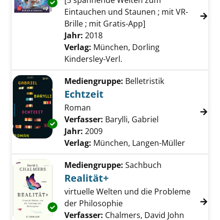
[5 spannende Welten zum
Exemplar-Details von Alles über Virtual Reali
Eintauchen und Staunen ; mit VR-
Brille ; mit Gratis-App]
Suche nach diesem Verfasser
Jahr:
2018
Verlag:
München, Dorling
Kindersley-Verl.
Mediengruppe:
Belletristik
Echtzeit
Roman
Verfasser:
Barylli, Gabriel
Suche nach dies
Exemplar-Details von Echtzeit anzeigen
Jahr:
2009
Verlag:
München, Langen-Müller
Mediengruppe:
Sachbuch
Realität+
virtuelle Welten und die Probleme
der Philosophie
Exemplar-Details von Realität+ anzeigen
Verfasser:
Chalmers, David John
Suche na