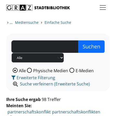
Zum Inhalt springen
Zu den Suchfiltern springen
Zur Trefferliste springen
›
...
›
Mediensuche
Einfache Suche
Wählen Sie die Medienart nach der Sie suchen wollen
Alle
Physische Medien
E-Medien
Erweiterte Filterung
Suche verfeinern (Erweiterte Suche)
Ihre Suche ergab
98 Treffer
Meinten Sie:
partnerschaftskonflikt
partnerschaftskonflikten