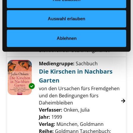
Beziehungskrisen sind
Nähere Informationen finden Sie in unserer
Exemplar-Details von Wie Partnerschaft geling
Entwicklungschancen
Datenschutzerklärung
und in unserem
Impressum
.
Auswahl erlauben
Verfasser:
Jellouschek, Hans
Suche nach d
Jahr:
2009
Verlag:
Freiburg / Br., Herder
Ablehnen
Reihe:
Herder Spektrum; 6079,
Bibliothek der Beziehungskunst
Mediengruppe:
Sachbuch
Die Kirschen in Nachbars
Garten
Exemplar-Details von Die Kirschen in Nachba
von den Ursachen fürs Fremdgehen
und den Bedingungen fürs
Daheimbleiben
Verfasser:
Onken, Julia
Suche nach diesem
Jahr:
1999
Verlag:
München, Goldmann
Reihe:
Goldmann Taschenbuch;