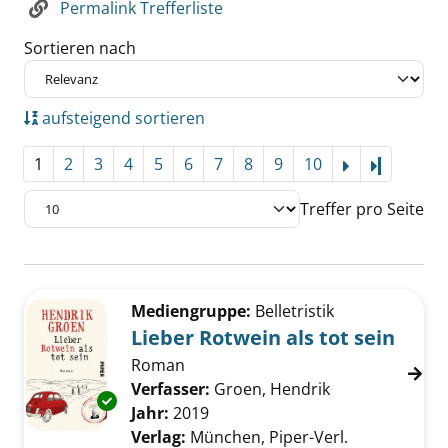
Permalink Trefferliste
Sortieren nach
aufsteigend sortieren
1
2
3
4
5
6
7
8
9
10
Letzte Se
Treffer pro Seite
Suchergebnis
Zu den Suchfiltern springen
Mediengruppe:
Belletristik
Lieber Rotwein als tot sein
Roman
Verfasser:
Groen, Hendrik
Suche nach die
Exemplar-Details von Lieber Rotwein als tot 
Jahr:
2019
Verlag:
München, Piper-Verl.