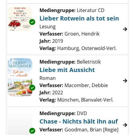
Mediengruppe:
Literatur CD
Lieber Rotwein als tot sein
Exemplar-Details von Lieber Rotwein als tot 
Lesung
Verfasser:
Groen, Hendrik
Suche nach die
Jahr:
2019
Verlag:
Hamburg, Osterwold-Verl.
Mediengruppe:
Belletristik
Liebe mit Aussicht
Roman
Verfasser:
Macomber, Debbie
Suche nach
Exemplar-Details von Liebe mit Aussicht anz
Jahr:
2022
Verlag:
München, Blanvalet-Verl.
Mediengruppe:
DVD
Chase - Nichts hält ihn auf
Verfasser:
Goodman, Brian [Regie]
Suche 
Exemplar-Details von Chase - Nichts hält ihn 