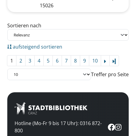
15026
Zu den Suchfiltern springen
Sortieren nach
aufsteigend sortieren
1
2
3
4
5
6
7
8
9
10
Letzte Se
Treffer pro Seite
Hotline (Mo-Fr 9 bis 17 Uhr): 0316 872-
800