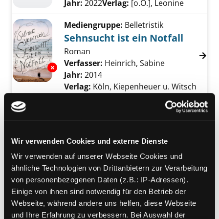
Jahr:
2022
Verlag:
[o.O.], Leonine
Mediengruppe:
Belletristik
Sehnsucht ist ein Notfall
Roman
Verfasser:
Heinrich, Sabine
Suche nach di
Exemplar-Details von Sehnsucht ist ein Notfa
Jahr:
2014
Verlag:
Köln, Kiepenheuer u. Witsch
Mediengruppe:
eBook
Vom Ende zum Anfang der
Liebe
Wir verwenden Cookies und externe Dienste
wie Paare zusammenbleiben
Wir verwenden auf unserer Webseite Cookies und
Verfasser:
Dechmann, Birgit
;
Ryffel,
ähnliche Technologien von Drittanbietern zur Verarbeitung
Christiane
Suche nach diesem Verfasser
von personenbezogenen Daten (z.B.: IP-Adressen).
Jahr:
2015
Verlag:
Weinheim, Beltz
Einige von ihnen sind notwendig für den Betrieb der
Vorbestellbar:
Ja
Nein
Webseite, während andere uns helfen, diese Webseite
Voraussichtlich entliehen bis:
und Ihre Erfahrung zu verbessern. Bei Auswahl der