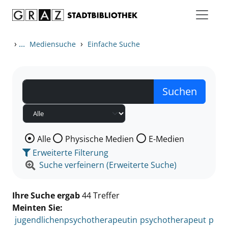
Zum Inhalt springen
Zu den Suchfiltern springen
Zur Trefferliste springen
›
...
›
Mediensuche
Einfache Suche
Wählen Sie die Medienart nach der Sie suchen wollen
Alle
Physische Medien
E-Medien
Erweiterte Filterung
Suche verfeinern (Erweiterte Suche)
Ihre Suche ergab
44 Treffer
Meinten Sie:
jugendlichenpsychotherapeutin
psychotherapeut
p