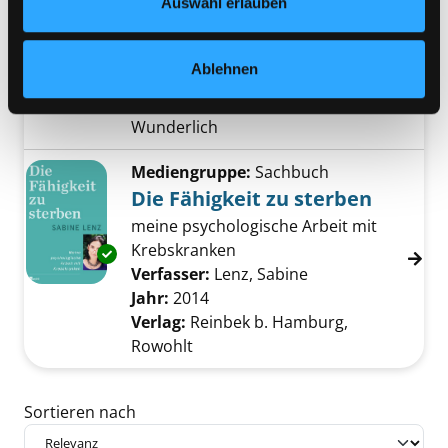
mir helfen!
Auswahl erlauben
Roman
Exemplar-Details von Und Gott sprach: Du mu
Verfasser:
Rath, Hans
Suche nach diesem 
Ablehnen
Jahr:
2015
Verlag:
Reinbek b. Hamb.,
Wunderlich
Mediengruppe:
Sachbuch
Die Fähigkeit zu sterben
meine psychologische Arbeit mit
Krebskranken
Exemplar-Details von Die Fähigkeit zu sterbe
Verfasser:
Lenz, Sabine
Suche nach diesem
Jahr:
2014
Verlag:
Reinbek b. Hamburg,
Rowohlt
Zu den Suchfiltern springen
Sortieren nach