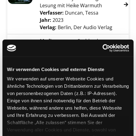
Lesung mit Heike Warmuth
Verfasser:
Duncan, Tessa
Suche nach dies
Jahr:
2023
Verlag:
Berlin, Der Audio Verlag
Mediengruppe:
Sachbuch
Der Panama-Hut
oder was einen guten Therapeuten
Exemplar-Details von Der Panama-Hut anzei
ausmacht
Wir verwenden Cookies und externe Dienste
Verfasser:
Yalom, Irvin D.
Suche nach dies
Jahr:
2010
Verlag:
München, Btb
Wir verwenden auf unserer Webseite Cookies und
ähnliche Technologien von Drittanbietern zur Verarbeitung
Mediengruppe:
Belletristik
von personenbezogenen Daten (z.B.: IP-Adressen).
Das stille Mädchen
Einige von ihnen sind notwendig für den Betrieb der
Webseite, während andere uns helfen, diese Webseite
Roman
und Ihre Erfahrung zu verbessern. Bei Auswahl der
Verfasser:
Høeg, Peter
Suche nach diesem
Exemplar-Details von Das stille Mädchen anz
Schaltfläche „Alle zulassen“ stimmen Sie der
Jahr:
2007
Verlag:
München, Hanser
Verwendung aller Cookies und Dienste, sowohl von