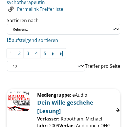
sychotherapeutin
Permalink Trefferliste
Sortieren nach
aufsteigend sortieren
1
2
3
4
5
Letzte Seite
Treffer pro Seite
Suchergebnis
Zu den Suchfiltern springen
Mediengruppe:
eAudio
Dein Wille geschehe
[Lesung]
Verfasser:
Robotham, Michael
Suche nach
Jahr:
2009
Verlag:
Audiobuch OHG