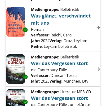
Mediengruppe:
Belletristik
Was glänzt, verschwindet
mit uns
Roman
Exemplar-Details von Was glänzt, verschwind
Verfasser:
Reichl, Caro
Suche nach diesem
Jahr:
2024
Verlag:
Graz, Leykam
Reihe:
Leykam Belletristik
Mediengruppe:
Belletristik
Wer das Vergessen stört
die Canterbury-Fälle
Verfasser:
Duncan, Tessa
Suche nach dies
Exemplar-Details von Wer das Vergessen stö
Jahr:
2023
Verlag:
München, Dtv
Mediengruppe:
Literatur MP3-CD
Wer das Vergessen stört
Exemplar-Details von Wer das Vergessen stö
die Canterbury-Fälle : ungekürzte