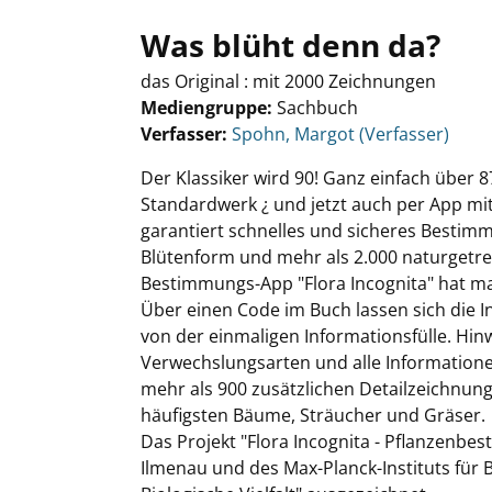
Was blüht denn da?
das Original : mit 2000 Zeichnungen
Mediengruppe:
Sachbuch
Verfasser:
Suche nach diesem Verfasser
Spohn, Margot (Verfasser)
Der Klassiker wird 90! Ganz einfach über
Standardwerk ¿ und jetzt auch per App mi
garantiert schnelles und sicheres Bestim
Blütenform und mehr als 2.000 naturgetr
Bestimmungs-App "Flora Incognita" hat ma
Über einen Code im Buch lassen sich die I
von der einmaligen Informationsfülle. Hi
Verwechslungsarten und alle Informatione
mehr als 900 zusätzlichen Detailzeichnung
häufigsten Bäume, Sträucher und Gräser.
Das Projekt "Flora Incognita - Pflanzenb
Ilmenau und des Max-Planck-Instituts für 