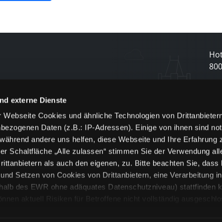
Hot
80
N
nd externe Dienste
 Webseite Cookies und ähnliche Technologien von Drittanbieter
und
bezogenen Daten (z.B.: IP-Adressen). Einige von ihnen sind not
j
 während andere uns helfen, diese Webseite und Ihre Erfahrung 
er Schaltfläche „Alle zulassen“ stimmen Sie der Verwendung all
ittanbietern als auch den eigenen, zu. Bitte beachten Sie, dass 
nd Setzen von Cookies von Drittanbietern, eine Verarbeitung i
rhalb des EWR ohne adäquates Datenschutzniveau) stattfinden k
n aktuell Risiken für Betroffene nicht vollständig ausgeschl
en
lche Cookies oder Dienste erfolgt nur, wenn Sie die jeweilige Ein