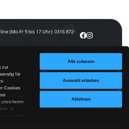
line (Mo-Fr 9 bis 17 Uhr): 0316 872-
0
ewsletter abonnieren
Alle zulassen
n zur
 keine Veranstaltung verpassen
wendig für
etzt abonnieren
Auswahl erlauben
zu
er Cookies
bei
Ablehnen
n unsicheren
ann. In
ossen werden.
Cookies
|
Impressum
|
Datenschutz
willigung
anmelden