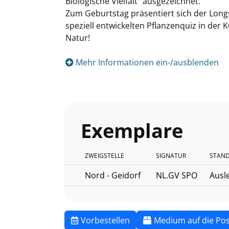
Biologische Vielfalt" ausgezeichnet.
Zum Geburtstag präsentiert sich der Longs
speziell entwickelten Pflanzenquiz in der 
Natur!
Mehr Informationen ein-/ausblenden
Exemplare
ZWEIGSTELLE
SIGNATUR
STAND
Nord - Geidorf
NL.GV SPO
Ausl
Vorbestellen
Medium auf die Pos