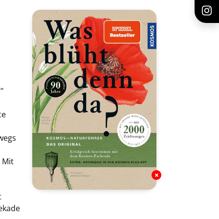
"
te
rwegs
 Mit
t
Dekade