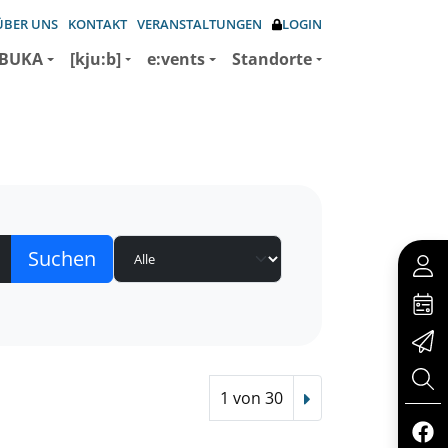
ÜBER UNS
KONTAKT
VERANSTALTUNGEN
LOGIN
BUKA
[kju:b]
e:vents
Standorte
1 von 30
Nächster Treffer