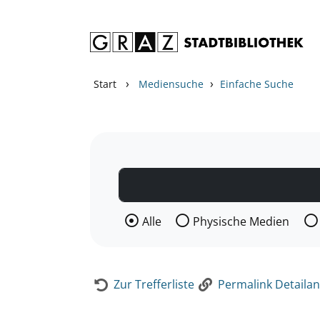
Zum Inhalt springen
Zur Detailanzeige springen
›
›
Start
Mediensuche
Einfache Suche
Wählen Sie die Medienart nach der Si
Alle
Physische Medien
Zur Trefferliste
Permalink Detailan