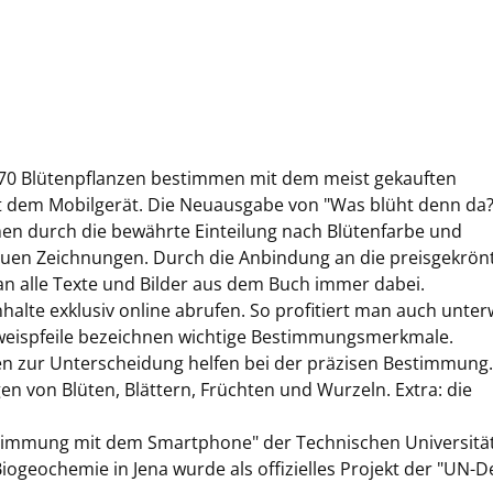
 870 Blütenpflanzen bestimmen mit dem meist gekauften
t dem Mobilgerät. Die Neuausgabe von "Was blüht denn da?
men durch die bewährte Einteilung nach Blütenfarbe und
euen Zeichnungen. Durch die Anbindung an die preisgekrön
n alle Texte und Bilder aus dem Buch immer dabei.
nhalte exklusiv online abrufen. So profitiert man auch unte
nweispfeile bezeichnen wichtige Bestimmungsmerkmale.
n zur Unterscheidung helfen bei der präzisen Bestimmung.
en von Blüten, Blättern, Früchten und Wurzeln. Extra: die
estimmung mit dem Smartphone" der Technischen Universitä
Biogeochemie in Jena wurde als offizielles Projekt der "UN-