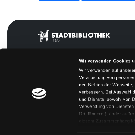
Wir verwenden Cookies u
Mitgliedschaft
Feedback
Wir verwenden auf unserer
Angebote
Kontakt
Verarbeitung von personen
LABUKA
Über uns
den Betrieb der Webseite,
verbessern. Bei Auswahl d
[kju:b]
Jobs
und Dienste, sowohl von Dr
News
Medienwunsch
Verwendung von Diensten u
Drittländern (Länder auße
Veranstaltungen
FAQs
diesem Zusammenhang könne
Standorte
Überweisungsdat
Eine Verarbeitung durch so