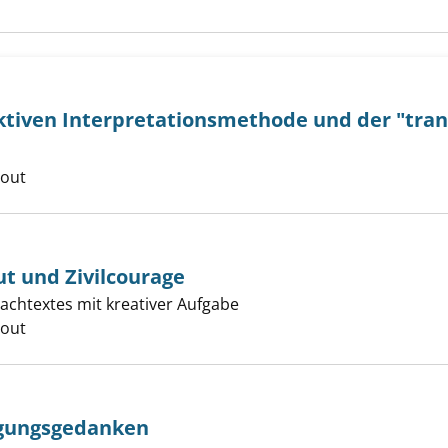
uktiven Interpretationsmethode und der "tra
er
cout
ut und Zivilcourage
Sachtextes mit kreativer Aufgabe
er
cout
digungsgedanken