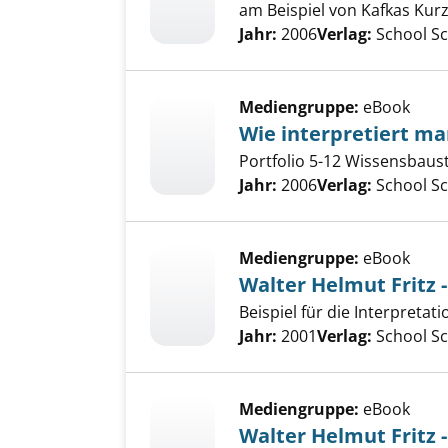
am Beispiel von Kafkas Kur
Suche nach diesem Verfass
Jahr:
2006
Verlag:
School S
Mediengruppe:
eBook
Wie interpretiert ma
Portfolio 5-12 Wissensbaus
Suche nach diesem Verfass
Jahr:
2006
Verlag:
School S
Mediengruppe:
eBook
Walter Helmut Fritz 
Beispiel für die Interpretat
Suche nach diesem Verfass
Jahr:
2001
Verlag:
School S
Mediengruppe:
eBook
Walter Helmut Fritz -