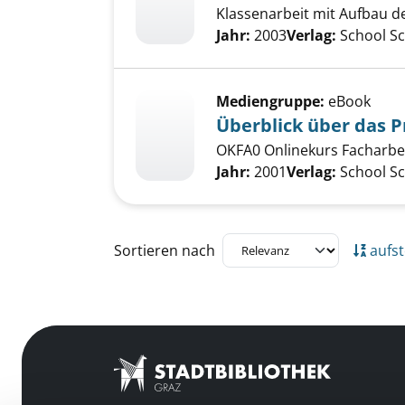
Klassenarbeit mit Aufbau de
Suche nach diesem Verfass
Jahr:
2003
Verlag:
School S
Mediengruppe:
eBook
Überblick über das P
OKFA0 Onlinekurs Facharbe
Suche nach diesem Verfass
Jahr:
2001
Verlag:
School S
Zu den Suchfiltern springen
Sortieren nach
aufst