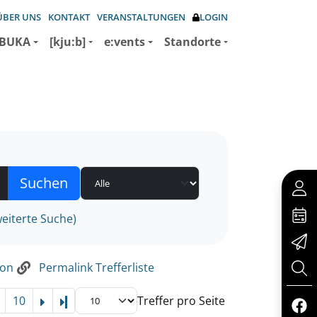
ÜBER UNS
KONTAKT
VERANSTALTUNGEN
LOGIN
BUKA
[kju:b]
e:vents
Standorte
eiterte Suche)
ion
Permalink Trefferliste
10
Treffer pro Seite
Letzte Seite