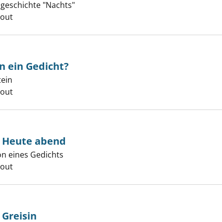
zgeschichte "Nachts"
er
cout
n ein Gedicht?
tein
er
cout
- Heute abend
ion eines Gedichts
er
cout
 Greisin