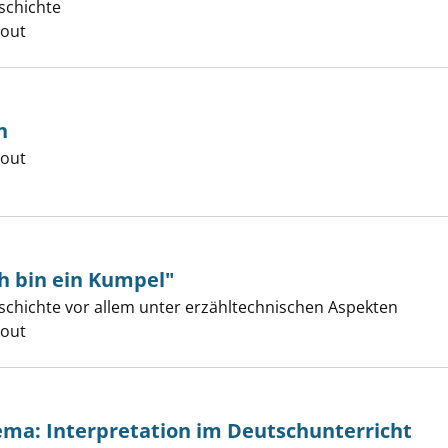
schichte
er
cout
n
er
cout
h bin ein Kumpel"
eschichte vor allem unter erzähltechnischen Aspekten
er
cout
ma: Interpretation im Deutschunterricht