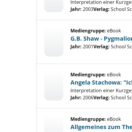
Interpretation einer Kurzge
Suche nach diesem Verfass
Jahr:
2003
Verlag:
School S
Mediengruppe:
eBook
G.B. Shaw - Pygmalio
Suche nach diesem Verfass
Jahr:
2001
Verlag:
School S
Mediengruppe:
eBook
Angela Stachowa: "Ic
Interpretation einer Kurzg
Suche nach diesem Verfass
Jahr:
2006
Verlag:
School S
Mediengruppe:
eBook
Allgemeines zum The