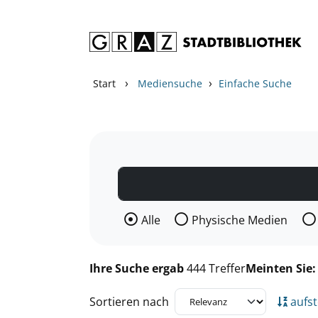
Zum Inhalt springen
Zu den Suchfiltern springen
Zur Trefferliste springen
›
›
Start
Mediensuche
Einfache Suche
Wählen Sie die Medienart nach der Si
Alle
Physische Medien
Ihre Suche ergab
444 Treffer
Meinten Sie
Sortieren nach
aufst