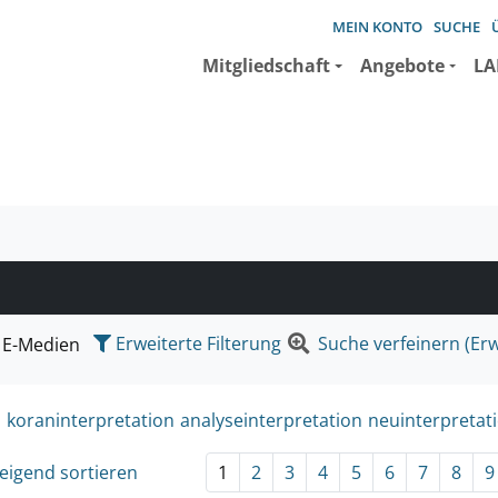
MEIN KONTO
SUCHE
Mitgliedschaft
Angebote
LA
e suchen wollen.
Erweiterte Filterung
Suche verfeinern (Erw
E-Medien
:
koraninterpretation
analyseinterpretation
neuinterpretat
eigend sortieren
1
2
3
4
5
6
7
8
9