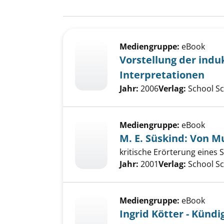
Suchergebnis
Zu den Suchfiltern springen
Mediengruppe:
eBook
Vorstellung der ind
Interpretationen
Suche nach diesem Verfass
Jahr:
2006
Verlag:
School S
Mediengruppe:
eBook
M. E. Süskind: Von M
kritische Erörterung eines 
Suche nach diesem Verfass
Jahr:
2001
Verlag:
School S
Mediengruppe:
eBook
Ingrid Kötter - Kün