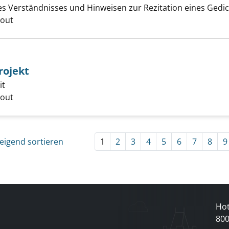
s Verständnisses und Hinweisen zur Rezitation eines Gedic
er
cout
rojekt
it
er
cout
eigend sortieren
1
2
3
4
5
6
7
8
9
Hot
80