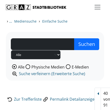
Zum Inhalt springen
Zur Detailanzeige springen
›
...
›
Mediensuche
Einfache Suche
Wählen Sie die Medienart nach der Sie suchen wollen
Alle
Physische Medien
E-Medien
Suche verfeinern (Erweiterte Suche)
40
Vorhe
Zur Trefferliste
Permalink Detailanzeige
vo
91