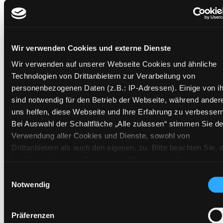
Mehr Informationen ein-/ausblenden
Wir verwenden Cookies und externe Dienste
Exemplare
Wir verwenden auf unserer Webseite Cookies und ähnliche
Technologien von Drittanbietern zur Verarbeitung von
Zweigstelle:
Süd - Lauzilgasse
personenbezogenen Daten (z.B.: IP-Adressen). Einige von i
Signatur:
NK.RUK STUE
sind notwendig für den Betrieb der Webseite, während ander
uns helfen, diese Webseite und Ihre Erfahrung zu verbessern
Standort 2:
Ausleihe
Bei Auswahl der Schaltfläche „Alle zulassen“ stimmen Sie de
Status:
Verfügbar
Verwendung aller Cookies und Dienste, sowohl von
Vorbestellungen:
0
Drittanbietern als auch den eigenen, zu. Bitte beachten Sie, 
Mediengruppe:
Sachbuch
bei Verwendung von Diensten und Setzen von Cookies von
Frist:
Drittanbietern, eine Verarbeitung in unsicheren Drittländern
Einwilligungsauswahl
(Länder außerhalb des EWR ohne adäquates
Notwendig
Barcode:
2507SB01288
Datenschutzniveau) stattfinden kann. In diesem Zusammen
Standort 3:
können aktuell Risiken für Betroffene nicht vollständig
Präferenzen
ausgeschlossen werden. Eine Verarbeitung durch solche