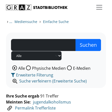
Zum Inhalt springen
Zu den Suchfiltern springen
Zur Trefferliste springen
›
...
›
Mediensuche
Einfache Suche
Wählen Sie die Medienart nach der Sie suchen wollen
Alle
Physische Medien
E-Medien
Erweiterte Filterung
Suche verfeinern (Erweiterte Suche)
Ihre Suche ergab
91 Treffer
Meinten Sie:
jugendalkoholismus
Permalink Trefferliste