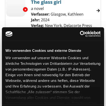
The glass girl
a novel
Exemplar-Details von The glass girl anzeigen
Verfasser:
Glasgow, Kathleen
Suche nach 
Jahr:
2024
Verlag:
New York, Delacorte Press
Mediengruppe:
DVD
The Outrun
basierend auf den Memoiren von
Exemplar-Details von The Outrun anzeigen
Wir verwenden Cookies und externe Dienste
Amy Liptrot
Wir verwenden auf unserer Webseite Cookies und
Suche nach diesem Verfasser
Jahr:
2025
ähnliche Technologien von Drittanbietern zur Verarbeitung
Verlag:
Deutschland, Studiocanal
von personenbezogenen Daten (z.B.: IP-Adressen).
Reihe:
Arthaus
Einige von ihnen sind notwendig für den Betrieb der
Webseite, während andere uns helfen, diese Webseite
Mediengruppe:
Sachbuch
und Ihre Erfahrung zu verbessern. Bei Auswahl der
Prävention und Hilfe bei
Schaltfläche „Alle zulassen“ stimmen Sie der
Drogen
Exemplar-Details von Prävention und Hilfe b
Verwendung aller Cookies und Dienste, sowohl von
Alkohol- und anderen
Drittanbietern als auch den eigenen, zu. Bitte beachten