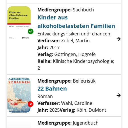
Mediengruppe:
Sachbuch
Kinder aus
alkoholbelasteten Familien
Exemplar-Details von Kinder aus alkoholbela
Entwicklungsrisiken und -chancen
Verfasser:
Zobel, Martin
Suche nach diese
Jahr:
2017
Verlag:
Göttingen, Hogrefe
Reihe:
Klinische Kinderpsychologie;
2
Mediengruppe:
Belletristik
22 Bahnen
Roman
Verfasser:
Wahl, Caroline
Suche nach dies
Exemplar-Details von 22 Bahnen anzeigen
Jahr:
2025
Verlag:
Köln, DuMont
Mediengruppe:
Jugendbuch