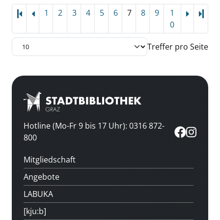
1
2
3
4
5
6
7
8
9
1
Letz
0
Treffer pro Seite
Hotline (Mo-Fr 9 bis 17 Uhr): 0316 872-
800
Mitgliedschaft
Angebote
LABUKA
[kju:b]