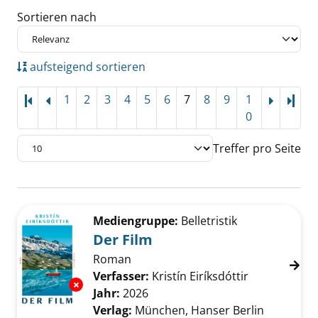
Sortieren nach
aufsteigend sortieren
1
2
3
4
5
6
7
8
9
1
Letz
0
Treffer pro Seite
Suchergebnis
Zu den Suchfiltern springen
Mediengruppe:
Belletristik
Der Film
Roman
Verfasser:
Kristín Eiríksdóttir
Suche nach 
Exemplar-Details von Der Film anzeigen
Jahr:
2026
Verlag:
München, Hanser Berlin