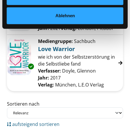
Mediengruppe:
Belletristik
Shuggie Bain
Ablehnen
Verfasser:
Stuart, Douglas
Suche nach die
Exemplar-Details von Shuggie Bain anzeigen
Jahr:
2021
Verlag:
London, Picador
Mediengruppe:
Sachbuch
Love Warrior
wie ich von der Selbstzerstörung in
die Selbstliebe fand
Exemplar-Details von Love Warrior anzeigen
Verfasser:
Doyle, Glennon
Suche nach die
Jahr:
2017
Verlag:
München, L.E.O Verlag
Zu den Suchfiltern springen
Sortieren nach
aufsteigend sortieren