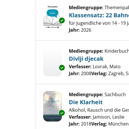
Mediengruppe:
Themenpa
Klassensatz: 22 Bah
Exemplar-Details von Klassens
für Jugendliche von 14 - 19 
Suche nach diesem Verfass
Jahr:
2026
Mediengruppe:
Kinderbuc
Divlji djecak
Verfasser:
Lovrak, Mato
Suc
Exemplar-Details von Divlji dj
Jahr:
2008
Verlag:
Zagreb, S
Mediengruppe:
Sachbuch
Die Klarheit
Alkohol, Rausch und die G
Exemplar-Details von Die Klarh
Verfasser:
Jamison, Leslie
S
Jahr:
2018
Verlag:
München,