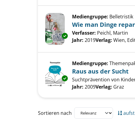
Mediengruppe:
Belletristik
Wie man Dinge repar
Verfasser:
Peichl, Martin
Su
Exemplar-Details von Wie man 
Jahr:
2019
Verlag:
Wien, Edi
Mediengruppe:
Themenpa
Raus aus der Sucht
Exemplar-Details von Raus aus
Suchtprävention von Kinder
Suche nach diesem Verfass
Jahr:
2009
Verlag:
Graz
Zu den Suchfiltern springen
Sortieren nach
aufst