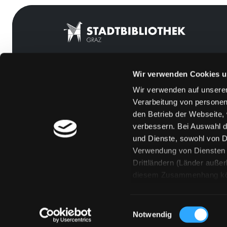
Wir verwenden Cookies u
Mitgliedschaft
Feedback
Wir verwenden auf unserer
Angebote
Kontakt
Verarbeitung von personen
LABUKA
Über uns
den Betrieb der Webseite,
verbessern. Bei Auswahl d
[kju:b]
Jobs
und Dienste, sowohl von Dr
News
Medienwunsch
Verwendung von Diensten u
Drittländern (Länder auße
Veranstaltungen
FAQs
diesem Zusammenhang könne
Standorte
Überweisungsdat
Eine Verarbeitung durch so
erteilen („Auswahl erlaube
Einwilligungsauswahl
„Details zeigen“ finden S
Notwendig
Technologien. Selbstverst