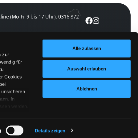
line (Mo-Fr 9 bis 17 Uhr): 0316 872-
0
ewsletter abonnieren
Alle zulassen
n zur
 keine Veranstaltung verpassen
wendig für
etzt abonnieren
Auswahl erlauben
zu
er Cookies
bei
Ablehnen
n unsicheren
ann. In
ossen werden.
Cookies
|
Impressum
|
Datenschutz
willigung
anmelden
 Punkt
 ähnlichen
g
Details zeigen
 Button links