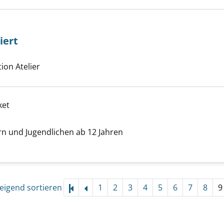
iert
che nach diesem Verfasser
Dinge repariert anzeigen
tion Atelier
ket
 der Sucht anzeigen
n und Jugendlichen ab 12 Jahren
er
eigend sortieren
1
2
3
4
5
6
7
8
9