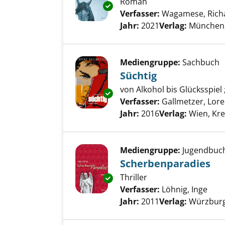
Roman
Exemplar-Details von Der gef
Verfasser:
Wagamese, Rich
Jahr:
2021
Verlag:
München,
Mediengruppe:
Sachbuch
Süchtig
von Alkohol bis Glücksspiel
Exemplar-Details von Süchtig 
Verfasser:
Gallmetzer, Lor
Jahr:
2016
Verlag:
Wien, Kre
Mediengruppe:
Jugendbuc
Scherbenparadies
Thriller
Exemplar-Details von Scherbe
Verfasser:
Löhnig, Inge
Such
Jahr:
2011
Verlag:
Würzburg