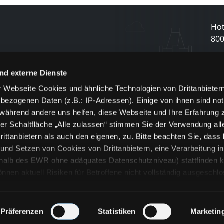
Hot
80
N
nd externe Dienste
 Webseite Cookies und ähnliche Technologien von Drittanbieter
und
bezogenen Daten (z.B.: IP-Adressen). Einige von ihnen sind not
j
 während andere uns helfen, diese Webseite und Ihre Erfahrung 
er Schaltfläche „Alle zulassen“ stimmen Sie der Verwendung all
ittanbietern als auch den eigenen, zu. Bitte beachten Sie, dass 
nd Setzen von Cookies von Drittanbietern, eine Verarbeitung i
rhalb des EWR ohne adäquates Datenschutzniveau) stattfinden k
n aktuell Risiken für Betroffene nicht vollständig ausgeschl
en
lche Cookies oder Dienste erfolgt nur, wenn Sie die jeweilige Ein
n“) oder auf die Schaltfläche „Alle zulassen“ klicken. Unter dem
ie Erklärungen zu den verschiedenen Kategorien von Cookies und
Präferenzen
Statistiken
Marketin
ändlich können Sie über unsere „Cookie-Einstellungen“ unter dem