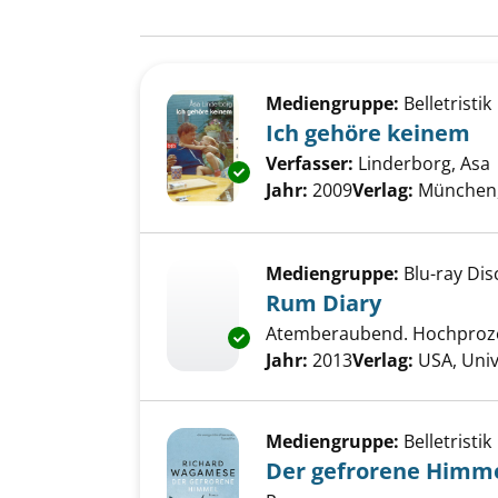
Suchergebnis
Zu den Suchfiltern springen
Mediengruppe:
Belletristik
Ich gehöre keinem
Verfasser:
Linderborg, Asa
Exemplar-Details von Ich gehö
Jahr:
2009
Verlag:
München
Mediengruppe:
Blu-ray Dis
Rum Diary
Atemberaubend. Hochproze
Exemplar-Details von Rum Dia
Suche nach diesem Verfass
Jahr:
2013
Verlag:
USA, Univ
Mediengruppe:
Belletristik
Der gefrorene Himm