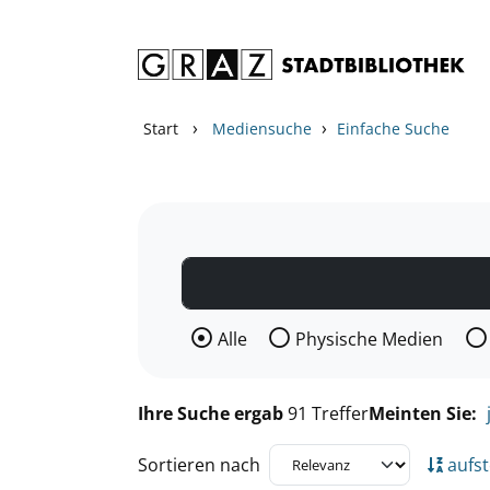
Zum Inhalt springen
Zu den Suchfiltern springen
Zur Trefferliste springen
›
›
Start
Mediensuche
Einfache Suche
Wählen Sie die Medienart nach der Si
Alle
Physische Medien
Ihre Suche ergab
91 Treffer
Meinten Sie:
Sortieren nach
aufst