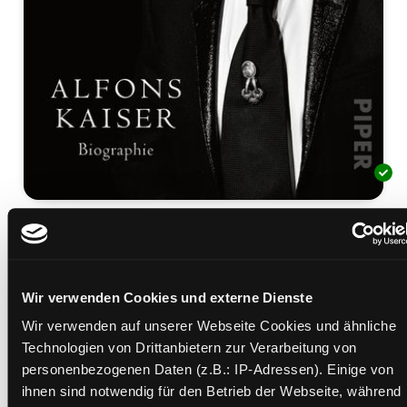
Karl Lagerfeld
Ein Deutscher in Paris ; Biographie
Mediengruppe:
Sachbuch
Wir verwenden Cookies und externe Dienste
Verfasser:
Suche nach diesem Verfasser
Kaiser, Alfons
Wir verwenden auf unserer Webseite Cookies und ähnliche
Beschreibung ein-/ausblenden
Technologien von Drittanbietern zur Verarbeitung von
personenbezogenen Daten (z.B.: IP-Adressen). Einige von
Mehr Informationen ein-/ausblenden
ihnen sind notwendig für den Betrieb der Webseite, während