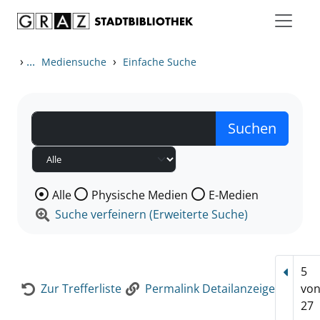
Zum Inhalt springen
Zur Detailanzeige springen
›
...
›
Mediensuche
Einfache Suche
Wählen Sie die Medienart nach der Sie suchen wollen
Alle
Physische Medien
E-Medien
Suche verfeinern (Erweiterte Suche)
5
Vorhe
Zur Trefferliste
Permalink Detailanzeige
vo
27