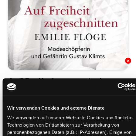
Auf Freiheit zugeschnitten:
Emilie Flöge
Modeschöpferin und Gefährtin Gustav Klimts
Wir verwenden Cookies und externe Dienste
Mediengruppe:
Sachbuch
Verfasser:
Suche nach diesem Verfasser
Greiner, Margret
Wir verwenden auf unserer Webseite Cookies und ähnliche
Technologien von Drittanbietern zur Verarbeitung von
Beschreibung ein-/ausblenden
personenbezogenen Daten (z.B.: IP-Adressen). Einige von