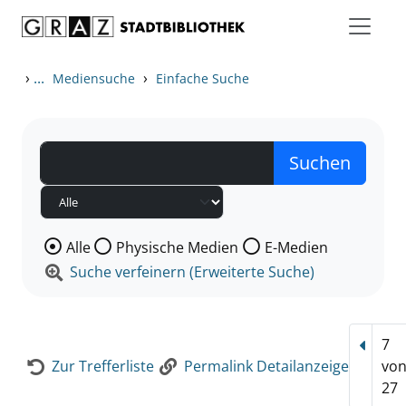
Zum Inhalt springen
Zur Detailanzeige springen
›
...
›
Mediensuche
Einfache Suche
Wählen Sie die Medienart nach der Sie suchen wollen
Alle
Physische Medien
E-Medien
Suche verfeinern (Erweiterte Suche)
7
Vorhe
Zur Trefferliste
Permalink Detailanzeige
vo
27