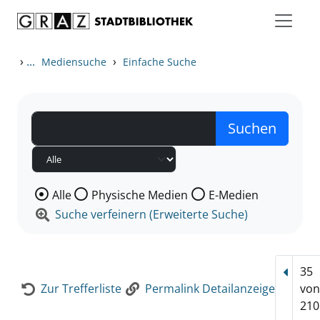
Zum Inhalt springen
Zur Detailanzeige springen
›
...
›
Mediensuche
Einfache Suche
Wählen Sie die Medienart nach der Sie suchen wollen
Alle
Physische Medien
E-Medien
Suche verfeinern (Erweiterte Suche)
35
Vorhe
Zur Trefferliste
Permalink Detailanzeige
vo
210