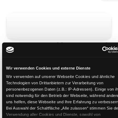
Es summt und brummt und
fliegt und krabbelt
Mediengruppe:
Unterrichtsmaterial
Wir verwenden Cookies und externe Dienste
Übergeordnetes Werk:
Erlebnisreise Wiese
Wir verwenden auf unserer Webseite Cookies und ähnliche
Beschreibung ein-/ausblenden
Technologien von Drittanbietern zur Verarbeitung von
personenbezogenen Daten (z.B.: IP-Adressen). Einige von i
Mehr Informationen ein-/ausblenden
sind notwendig für den Betrieb der Webseite, während ander
uns helfen, diese Webseite und Ihre Erfahrung zu verbessern
Bei Auswahl der Schaltfläche „Alle zulassen“ stimmen Sie de
Medium auf die Postliste setzen
Verwendung aller Cookies und Dienste, sowohl von