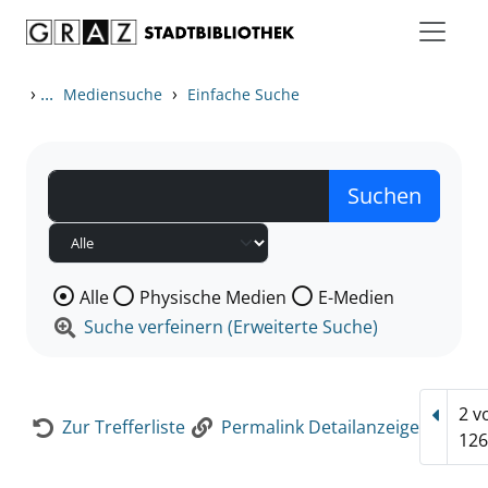
Zum Inhalt springen
Zur Detailanzeige springen
›
...
›
Mediensuche
Einfache Suche
Wählen Sie die Medienart nach der Sie suchen wollen
Alle
Physische Medien
E-Medien
Suche verfeinern (Erweiterte Suche)
2 v
Vorhe
Zur Trefferliste
Permalink Detailanzeige
12