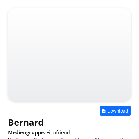
Zum
Download
Bernard
Mediengruppe:
Filmfriend