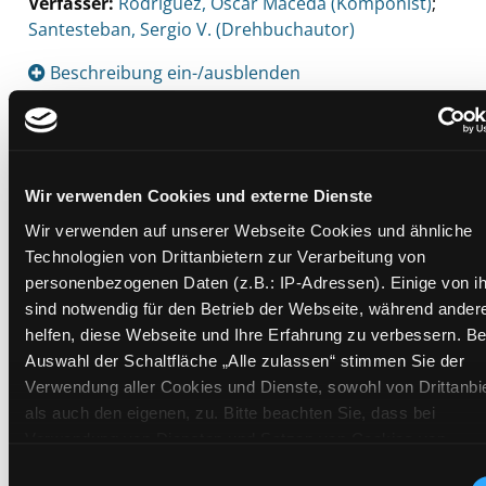
Verfasser:
Suche nach diesem Verfasser
Rodríguez, Óscar Maceda (Komponist)
;
Santesteban, Sergio V. (Drehbuchautor)
Beschreibung ein-/ausblenden
Mehr Informationen ein-/ausblenden
Wir verwenden Cookies und externe Dienste
Exemplare
Wir verwenden auf unserer Webseite Cookies und ähnliche
Technologien von Drittanbietern zur Verarbeitung von
Zweigstelle:
Bibliothek digital
personenbezogenen Daten (z.B.: IP-Adressen). Einige von i
Signatur:
ROD
sind notwendig für den Betrieb der Webseite, während ander
Standort 2:
helfen, diese Webseite und Ihre Erfahrung zu verbessern. Be
Auswahl der Schaltfläche „Alle zulassen“ stimmen Sie der
Status:
Zum Download
Verwendung aller Cookies und Dienste, sowohl von Drittanbi
Vorbestellungen:
0
als auch den eigenen, zu. Bitte beachten Sie, dass bei
Mediengruppe:
Filmfriend
Verwendung von Diensten und Setzen von Cookies von
Frist:
Drittanbietern, eine Verarbeitung in unsicheren Drittländern (
Einwilligungsauswahl