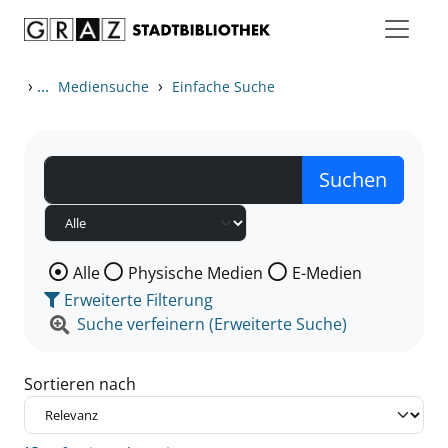
Zum Inhalt springen
Zu den Suchfiltern springen
Zur Trefferliste springen
›
...
›
Mediensuche
Einfache Suche
Wählen Sie die Medienart nach der Sie suchen wollen
Alle
Physische Medien
E-Medien
Erweiterte Filterung
Suche verfeinern (Erweiterte Suche)
Sortieren nach