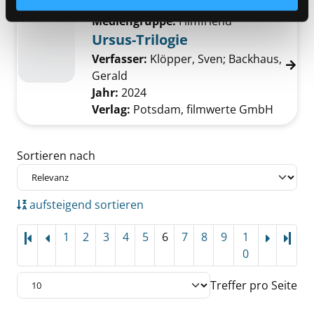
Mediengruppe:
Filmfriend
Ursus-Trilogie
Verfasser:
Klöpper, Sven
;
Backhaus,
Gerald
Suche nach diesem Verfasser
Jahr:
2024
Verlag:
Potsdam, filmwerte GmbH
Zu den Suchfiltern springen
Sortieren nach
aufsteigend sortieren
1
2
3
4
5
6
7
8
9
1
Letz
0
Treffer pro Seite