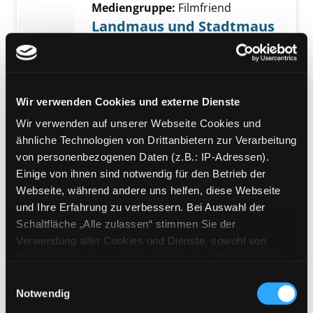
Mediengruppe:
Filmfriend
Landmaus und Stadtmaus
auf Reisen
Verfasser:
Gelfand, James
;
Alexandre, Erica
;
Robb, Bruce
Suche nach 
Jahr:
2024
Wir verwenden Cookies und externe Dienste
Verlag:
Potsdam, filmwerte GmbH
Wir verwenden auf unserer Webseite Cookies und
ähnliche Technologien von Drittanbietern zur Verarbeitung
Mediengruppe:
Filmfriend
von personenbezogenen Daten (z.B.: IP-Adressen).
Albert sagt...
Einige von ihnen sind notwendig für den Betrieb der
Verfasser:
Mönter, Burckhard
;
Webseite, während andere uns helfen, diese Webseite
Guenther, Karsten
Suche nach diesem Ver
und Ihre Erfahrung zu verbessern. Bei Auswahl der
Jahr:
2024
Schaltfläche „Alle zulassen“ stimmen Sie der
Verlag:
Potsdam, filmwerte GmbH
Verwendung aller Cookies und Dienste, sowohl von
Drittanbietern als auch den eigenen, zu. Bitte beachten
Mediengruppe:
Filmfriend
Sie, dass bei Verwendung von Diensten und Setzen von
Einwilligungsauswahl
Sissi - Die junge Kaiserin
Cookies von Drittanbietern, eine Verarbeitung in
Notwendig
Verfasser:
di Ranno, Fabio
;
Giasi,
unsicheren Drittländern (Länder außerhalb des EWR