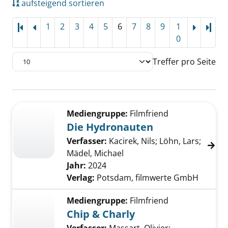
aufsteigend sortieren
1
2
3
4
5
6
7
8
9
1
Letz
0
Treffer pro Seite
Suchergebnis
Zu den Suchfiltern springen
Mediengruppe:
Filmfriend
Die Hydronauten
Verfasser:
Kacirek, Nils
;
Löhn, Lars
;
Mädel, Michael
Suche nach diesem Verfas
Jahr:
2024
Verlag:
Potsdam, filmwerte GmbH
Mediengruppe:
Filmfriend
Chip & Charly