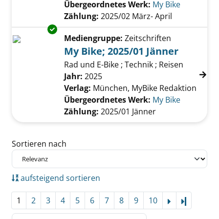
Übergeordnetes Werk:
My Bike
Zählung:
2025/02 März- April
Exemplar-Details von My Bike; 2025/01 Jänne
Mediengruppe:
Zeitschriften
My Bike; 2025/01 Jänner
Rad und E-Bike ; Technik ; Reisen
Suche nach diesem Verfasser
Jahr:
2025
Verlag:
München, MyBike Redaktion
Übergeordnetes Werk:
My Bike
Zählung:
2025/01 Jänner
Zu den Suchfiltern springen
Sortieren nach
aufsteigend sortieren
1
2
3
4
5
6
7
8
9
10
Letzte Se