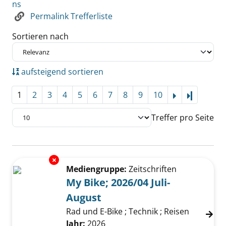
ns
Permalink Trefferliste
Sortieren nach
aufsteigend sortieren
1
2
3
4
5
6
7
8
9
10
Letzte Se
Treffer pro Seite
Suchergebnis
Exemplar-Details von My Bike; 2026/04 Juli-A
Zu den Suchfiltern springen
Mediengruppe:
Zeitschriften
My Bike; 2026/04 Juli-
August
Rad und E-Bike ; Technik ; Reisen
Suche nach diesem Verfasser
Jahr:
2026