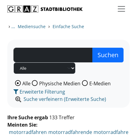
Zum Inhalt springen
Zu den Suchfiltern springen
Zur Trefferliste springen
›
...
›
Mediensuche
Einfache Suche
Wählen Sie die Medienart nach der Sie suchen wollen
Alle
Physische Medien
E-Medien
Erweiterte Filterung
Suche verfeinern (Erweiterte Suche)
Ihre Suche ergab
133 Treffer
Meinten Sie:
motorradfahren
motorradfahrende
motorradfahre