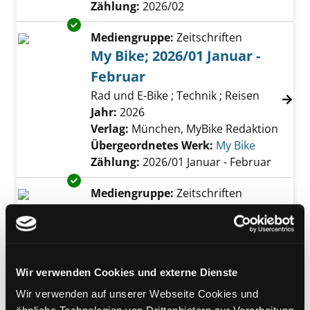
Zählung:
2026/02
Exemplar-Details von My Bike; 2026/01 Januar
Mediengruppe:
Zeitschriften
My Bike; 2026/01 Januar -
Februar
Rad und E-Bike ; Technik ; Reisen
Suche nach diesem Verfasser
Jahr:
2026
Verlag:
München, MyBike Redaktion
Übergeordnetes Werk:
My Bike
Zählung:
2026/01 Januar - Februar
Exemplar-Details von My Bike; 2025/06 Nov
Mediengruppe:
Zeitschriften
My Bike; 2025/06
November-Dezember
Rad und E-Bike ; Technik ; Reisen
Suche nach diesem Verfasser
Jahr:
2025
Wir verwenden Cookies und externe Dienste
Verlag:
München, MyBike Redaktion
Wir verwenden auf unserer Webseite Cookies und
Übergeordnetes Werk:
My Bike