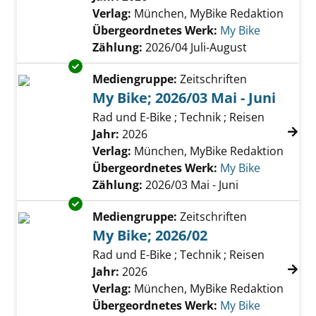
Verlag:
München, MyBike Redaktion
Übergeordnetes Werk:
My Bike
Zählung:
2026/04 Juli-August
Exemplar-Details von My Bike; 2026/03 Mai - 
Mediengruppe:
Zeitschriften
My Bike; 2026/03 Mai - Juni
Rad und E-Bike ; Technik ; Reisen
Suche nach diesem Verfasser
Jahr:
2026
Verlag:
München, MyBike Redaktion
Übergeordnetes Werk:
My Bike
Zählung:
2026/03 Mai - Juni
Exemplar-Details von My Bike; 2026/02 anzei
Mediengruppe:
Zeitschriften
My Bike; 2026/02
Rad und E-Bike ; Technik ; Reisen
Suche nach diesem Verfasser
Jahr:
2026
Verlag:
München, MyBike Redaktion
Übergeordnetes Werk:
My Bike