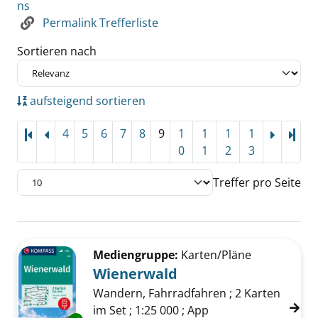
ns
Permalink Trefferliste
Sortieren nach
aufsteigend sortieren
4
5
6
7
8
9
1
1
1
1
Letz
0
1
2
3
Treffer pro Seite
Suchergebnis
Zu den Suchfiltern springen
Mediengruppe:
Karten/Pläne
Wienerwald
Wandern, Fahrradfahren ; 2 Karten
im Set ; 1:25 000 ; App