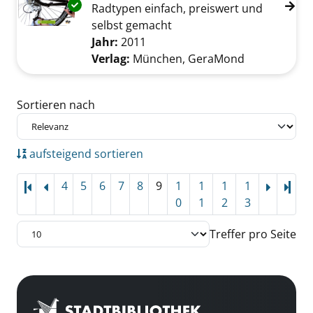
Exemplar-Details von Fahrradwerkstatt anze
Radtypen einfach, preiswert und
selbst gemacht
Suche nach diesem Verfasser
Jahr:
2011
Verlag:
München, GeraMond
Zu den Suchfiltern springen
Sortieren nach
aufsteigend sortieren
4
5
6
7
8
9
1
1
1
1
Letz
0
1
2
3
Treffer pro Seite