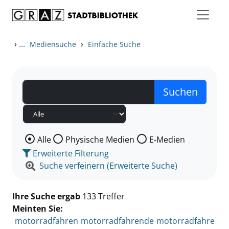
Zum Inhalt springen
Zu den Suchfiltern springen
Zur Trefferliste springen
›
...
›
Mediensuche
Einfache Suche
Wählen Sie die Medienart nach der Sie suchen wollen
Alle
Physische Medien
E-Medien
Erweiterte Filterung
Suche verfeinern (Erweiterte Suche)
Ihre Suche ergab
133 Treffer
Meinten Sie:
motorradfahren
motorradfahrende
motorradfahre