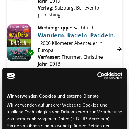
Jahr:
2019
Verlag:
Salzburg, Benevento
publishing
Mediengruppe:
Sachbuch
Wandern. Radeln. Paddeln.
12000 Kilometer Abenteuer in
Europa.
Exemplar-Details von Wandern. Radeln. Padd
Verfasser:
Thürmer, Christine
Suche nach 
Jahr:
2018
Verlag:
München, Malik-Verl.
Mediengruppe:
Jugendbuch
Mountainbike
Wir verwenden Cookies und externe Dienste
Alles, was du wissen musst
Wir verwenden auf unserer Webseite Cookies und
Verfasser:
Lopes, Brian
ähnliche Technologien von Drittanbietern zur Verarbeitung
Jahr:
2013
von personenbezogenen Daten (z.B.: IP-Adressen).
Übergeordnetes Werk:
Es lebe der
Einige von ihnen sind notwendig für den Betrieb der
Sport