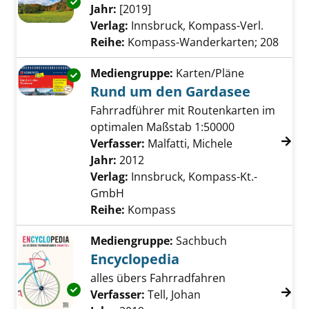
Exemplar-Details von Wienerwald anzeigen
Suche nach diesem Verfasser
Jahr:
[2019]
Verlag:
Innsbruck, Kompass-Verl.
Reihe:
Kompass-Wanderkarten; 208
Mediengruppe:
Karten/Pläne
Exemplar-Details von Rund um den Gardasee
Rund um den Gardasee
Fahrradführer mit Routenkarten im
optimalen Maßstab 1:50000
Verfasser:
Malfatti, Michele
Suche nach di
Jahr:
2012
Verlag:
Innsbruck, Kompass-Kt.-
GmbH
Reihe:
Kompass
Mediengruppe:
Sachbuch
Encyclopedia
alles übers Fahrradfahren
Exemplar-Details von Encyclopedia anzeigen
Verfasser:
Tell, Johan
Suche nach diesem V