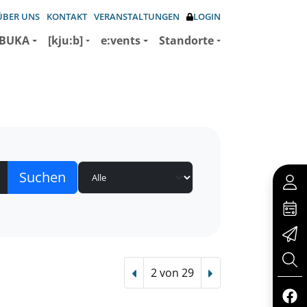
ÜBER UNS
KONTAKT
VERANSTALTUNGEN
LOGIN
BUKA
[kju:b]
e:vents
Standorte
2 von 29
Vorheriger Treffer
Nächster Treffer