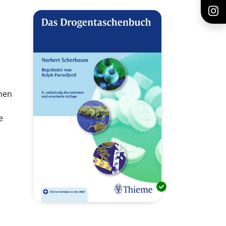
chen
e