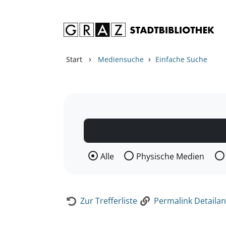
Zum Inhalt springen
Zur Detailanzeige springen
›
›
Start
Mediensuche
Einfache Suche
Wählen Sie die Medienart nach der Si
Alle
Physische Medien
Zur Trefferliste
Permalink Detailan