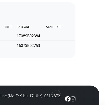
FRIST
BARCODE
STANDORT 3
1708SB02384
1607SB02753
line (Mo-Fr 9 bis 17 Uhr): 0316 872-
0