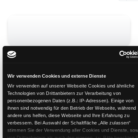
Die Einbahnstraße
Mediengruppe:
Jugendbuch
Verfasser:
Kordon, Klaus
Wir verwenden Cookies und externe Dienste
Übergeordnetes Werk:
Raus aus der Sucht
Wir verwenden auf unserer Webseite Cookies und ähnliche
Beschreibung ein-/ausblenden
Technologien von Drittanbietern zur Verarbeitung von
personenbezogenen Daten (z.B.: IP-Adressen). Einige von
Mehr Informationen ein-/ausblenden
ihnen sind notwendig für den Betrieb der Webseite, während
andere uns helfen, diese Webseite und Ihre Erfahrung zu
verbessern. Bei Auswahl der Schaltfläche „Alle zulassen“
Medium auf die Postliste setzen
stimmen Sie der Verwendung aller Cookies und Dienste, sow
von Drittanbietern als auch den eigenen, zu. Bitte beachten S