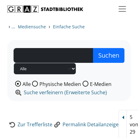
Zum Inhalt springen
Zur Detailanzeige springen
›
...
›
Mediensuche
Einfache Suche
Wählen Sie die Medienart nach der Sie suchen wollen
Alle
Physische Medien
E-Medien
Suche verfeinern (Erweiterte Suche)
5
Vorhe
Zur Trefferliste
Permalink Detailanzeige
vo
29