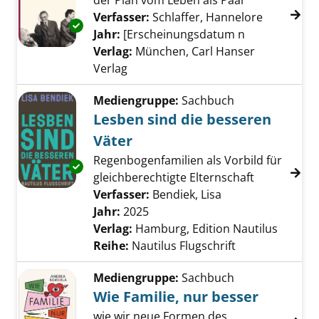
der Plan vom Leben als Paar
Verfasser:
Schlaffer, Hannelore
Suche nac
Exemplar-Details von Die intellektuelle Ehe a
Jahr:
[Erscheinungsdatum n
Verlag:
München, Carl Hanser
Verlag
Mediengruppe:
Sachbuch
Lesben sind die besseren
Väter
Regenbogenfamilien als Vorbild für
Exemplar-Details von Lesben sind die besser
gleichberechtigte Elternschaft
Verfasser:
Bendiek, Lisa
Suche nach diese
Jahr:
2025
Verlag:
Hamburg, Edition Nautilus
Reihe:
Nautilus Flugschrift
Mediengruppe:
Sachbuch
Wie Familie, nur besser
wie wir neue Formen des