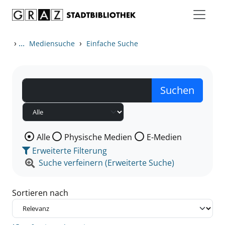
Zum Inhalt springen
Zu den Suchfiltern springen
Zur Trefferliste springen
›
...
›
Mediensuche
Einfache Suche
Wählen Sie die Medienart nach der Sie suchen wollen
Alle
Physische Medien
E-Medien
Erweiterte Filterung
Suche verfeinern (Erweiterte Suche)
Sortieren nach