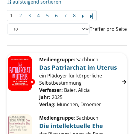
aufsteigend sortieren
1
2
3
4
5
6
7
8
Letzte Seite
Treffer pro Seite
Suchergebnis
Zu den Suchfiltern springen
Mediengruppe:
Sachbuch
Das Patriarchat im Uterus
ein Plädoyer für körperliche
Exemplar-Details von Das Patriarchat im Ute
Selbstbestimmung
Verfasser:
Baier, Alicia
Suche nach diesem 
Jahr:
2025
Verlag:
München, Droemer
Mediengruppe:
Sachbuch
Die intellektuelle Ehe