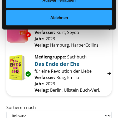
Verlag:
München, Goldmann-Verl.
Auswahl erlauben
Mediengruppe:
Sachbuch
Ablehnen
Radikale Zärtlichkeit
warum Liebe politisch ist
Verfasser:
Kurt, Seyda
Suche nach diesem 
Exemplar-Details von Radikale Zärtlichkeit an
Jahr:
2023
Verlag:
Hamburg, HarperCollins
Mediengruppe:
Sachbuch
Das Ende der Ehe
für eine Revolution der Liebe
Exemplar-Details von Das Ende der Ehe anze
Verfasser:
Roig, Emilia
Suche nach diesem 
Jahr:
2023
Verlag:
Berlin, Ullstein Buch-Verl.
Zu den Suchfiltern springen
Sortieren nach