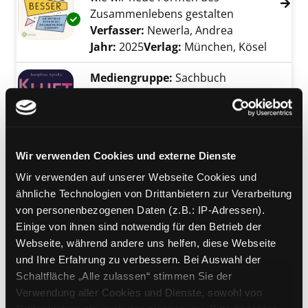
Zusammenlebens gestalten
Exemplar-Details von Wie Familie, nur besser
Verfasser:
Newerla, Andrea
Suche nach di
Jahr:
2025
Verlag:
München, Kösel
Mediengruppe:
Sachbuch
Kluft und Liebe
warum soziale Ungerechtigkeit uns
in Beziehungen trennt und wie wir
Exemplar-Details von Kluft und Liebe anzeige
zueinanderfinden
Wir verwenden Cookies und externe Dienste
Verfasser:
Apraku, Josephine
Suche nach 
Wir verwenden auf unserer Webseite Cookies und
Jahr:
2022
ähnliche Technologien von Drittanbietern zur Verarbeitung
Verlag:
Hamburg, Eden Books
von personenbezogenen Daten (z.B.: IP-Adressen).
Mediengruppe:
Sachbuch
Einige von ihnen sind notwendig für den Betrieb der
Freunde lieben
Webseite, während andere uns helfen, diese Webseite
und Ihre Erfahrung zu verbessern. Bei Auswahl der
die Revolte in unseren engsten
Schaltfläche „Alle zulassen“ stimmen Sie der
Beziehungen
Exemplar-Details von Freunde lieben anzeige
Verwendung aller Cookies und Dienste, sowohl von
Verfasser:
Liebl, Ole
Suche nach diesem Ve