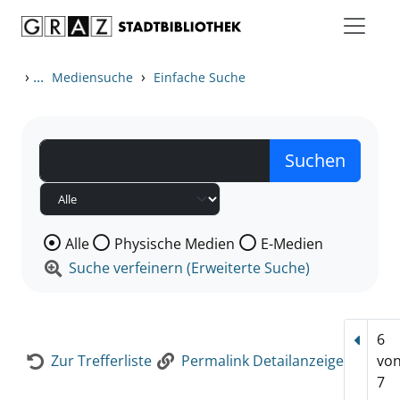
Zum Inhalt springen
Zur Detailanzeige springen
›
...
›
Mediensuche
Einfache Suche
Wählen Sie die Medienart nach der Sie suchen wollen
Alle
Physische Medien
E-Medien
Suche verfeinern (Erweiterte Suche)
6
Vorhe
Zur Trefferliste
Permalink Detailanzeige
vo
7