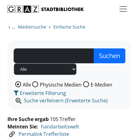
Zum Inhalt springen
Zu den Suchfiltern springen
Zur Trefferliste springen
›
...
›
Mediensuche
Einfache Suche
Wählen Sie die Medienart nach der Sie suchen wollen
Alle
Physische Medien
E-Medien
Erweiterte Filterung
Suche verfeinern (Erweiterte Suche)
Ihre Suche ergab
105 Treffer
Meinten Sie:
handarbeitswelt
Permalink Trefferliste