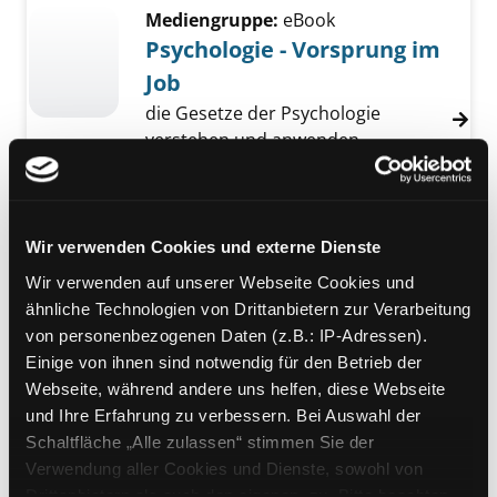
Mediengruppe:
eBook
Psychologie - Vorsprung im
Job
die Gesetze der Psychologie
verstehen und anwenden
Verfasser:
Klein, Hans-Michael
;
Kresse, Albrecht
Suche nach diesem Verfa
Jahr:
2006
Verlag:
Cornelsen
Wir verwenden Cookies und externe Dienste
Mediengruppe:
eBook
Wir verwenden auf unserer Webseite Cookies und
Phone Calls in English
ähnliche Technologien von Drittanbietern zur Verarbeitung
Verfasser:
Schroevers, Sander M.
Suche n
von personenbezogenen Daten (z.B.: IP-Adressen).
Jahr:
2007
Einige von ihnen sind notwendig für den Betrieb der
Verlag:
Rudolf Haufe Verlag
Webseite, während andere uns helfen, diese Webseite
und Ihre Erfahrung zu verbessern. Bei Auswahl der
Mediengruppe:
eBook
Schaltfläche „Alle zulassen“ stimmen Sie der
Der feminine Stil
Verwendung aller Cookies und Dienste, sowohl von
Businessmode für Frauen
Drittanbietern als auch den eigenen, zu. Bitte beachten