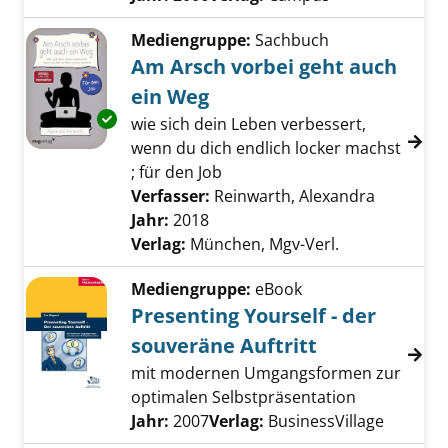
Mediengruppe:
Sachbuch
Am Arsch vorbei geht auch
ein Weg
Exemplar-Details von Am Arsch vorbei geht 
wie sich dein Leben verbessert,
wenn du dich endlich locker machst
; für den Job
Verfasser:
Reinwarth, Alexandra
Suche na
Jahr:
2018
Verlag:
München, Mgv-Verl.
Mediengruppe:
eBook
Presenting Yourself - der
souveräne Auftritt
mit modernen Umgangsformen zur
optimalen Selbstpräsentation
Suche nach diesem Verfasser
Jahr:
2007
Verlag:
BusinessVillage