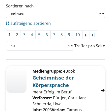
Sortieren nach
aufsteigend sortieren
1
2
3
4
5
6
7
8
9
10
Letzte Se
Treffer pro Seite
Suchergebnis
Zu den Suchfiltern springen
Mediengruppe:
eBook
Geheimnisse der
Körpersprache
mehr Erfolg im Beruf
Verfasser:
Püttjer, Christian
;
Schnierda, Uwe
Suche nach diesem Verfas
Jahr:
2006
Verlag:
Campus