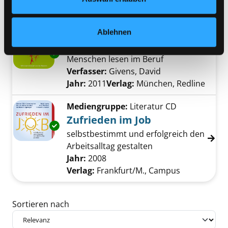
Mediengruppe:
Sachbuch
Die Macht der
Ablehnen
Körpersprache
Exemplar-Details von Die Macht der Körpers
Menschen lesen im Beruf
Verfasser:
Givens, David
Suche nach diese
Jahr:
2011
Verlag:
München, Redline
Mediengruppe:
Literatur CD
Zufrieden im Job
Exemplar-Details von Zufrieden im Job anzei
selbstbestimmt und erfolgreich den
Arbeitsalltag gestalten
Suche nach diesem Verfasser
Jahr:
2008
Verlag:
Frankfurt/M., Campus
Zu den Suchfiltern springen
Sortieren nach