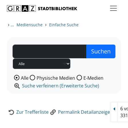
Zum Inhalt springen
Zur Detailanzeige springen
›
...
›
Mediensuche
Einfache Suche
Wählen Sie die Medienart nach der Sie suchen wollen
Alle
Physische Medien
E-Medien
Suche verfeinern (Erweiterte Suche)
6 v
Vorhe
Zur Trefferliste
Permalink Detailanzeige
331