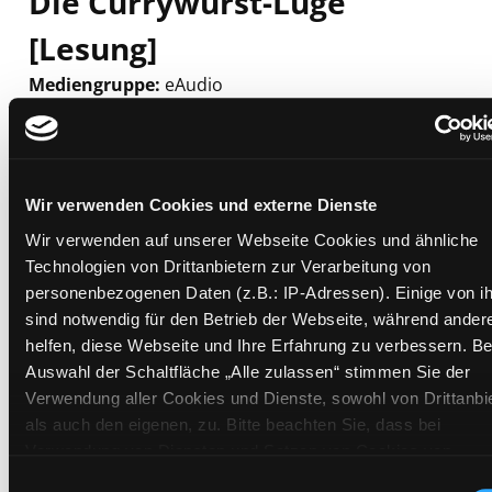
Die Currywurst-Lüge
[Lesung]
Mediengruppe:
eAudio
Suche nach diesem Verfasser
Beschreibung ein-/ausblenden
Mehr Informationen ein-/ausblenden
Wir verwenden Cookies und externe Dienste
Wir verwenden auf unserer Webseite Cookies und ähnliche
Technologien von Drittanbietern zur Verarbeitung von
Exemplare
personenbezogenen Daten (z.B.: IP-Adressen). Einige von i
sind notwendig für den Betrieb der Webseite, während ander
Zweigstelle:
Bibliothek digital
helfen, diese Webseite und Ihre Erfahrung zu verbessern. Be
Signatur:
Auswahl der Schaltfläche „Alle zulassen“ stimmen Sie der
Standort 2:
Verwendung aller Cookies und Dienste, sowohl von Drittanbi
Status:
Zum Download
als auch den eigenen, zu. Bitte beachten Sie, dass bei
Verwendung von Diensten und Setzen von Cookies von
Vorbestellungen:
0
Drittanbietern, eine Verarbeitung in unsicheren Drittländern
Einwilligungsauswahl
Mediengruppe:
eAudio