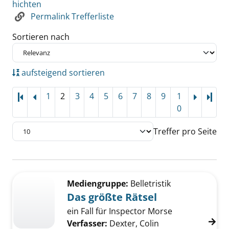
hichten
Permalink Trefferliste
Sortieren nach
aufsteigend sortieren
1
2
3
4
5
6
7
8
9
1
Letz
0
Treffer pro Seite
Suchergebnis
Zu den Suchfiltern springen
Mediengruppe:
Belletristik
Das größte Rätsel
ein Fall für Inspector Morse
Verfasser:
Dexter, Colin