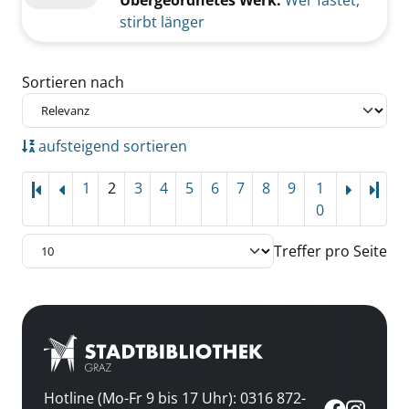
Übergeordnetes Werk:
Wer fastet,
stirbt länger
Zu den Suchfiltern springen
Sortieren nach
aufsteigend sortieren
1
2
3
4
5
6
7
8
9
1
Letz
0
Treffer pro Seite
Hotline (Mo-Fr 9 bis 17 Uhr): 0316 872-