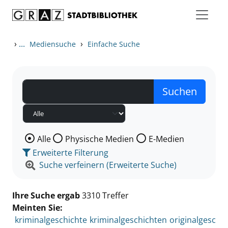
Zum Inhalt springen
Zu den Suchfiltern springen
Zur Trefferliste springen
›
...
›
Mediensuche
Einfache Suche
Wählen Sie die Medienart nach der Sie suchen wollen
Alle
Physische Medien
E-Medien
Erweiterte Filterung
Suche verfeinern (Erweiterte Suche)
Ihre Suche ergab
3310 Treffer
Meinten Sie:
kriminalgeschichte
kriminalgeschichten
originalgesc