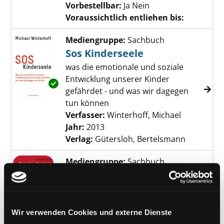
Vorbestellbar:
Ja
Nein
Voraussichtlich entliehen bis:
Mediengruppe:
Sachbuch
Sos Kinderseele
was die emotionale und soziale
Entwicklung unserer Kinder
Exemplar-Details von Sos Kinderseele anzeig
gefährdet - und was wir dagegen
tun können
Verfasser:
Winterhoff, Michael
Suche nach
Jahr:
2013
Verlag:
Gütersloh, Bertelsmann
Mediengruppe:
Sachbuch
Tagebuch eines Babys
was ein Kind sieht, spürt, fühlt und
denkt
Exemplar-Details von Tagebuch eines Babys 
Verfasser:
Stern, Daniel N.
Suche nach die
Wir verwenden Cookies und externe Dienste