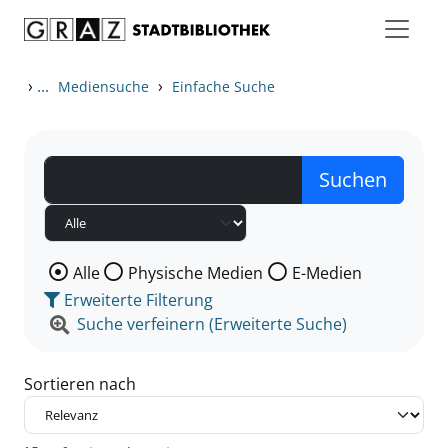
Zum Inhalt springen
Zu den Suchfiltern springen
Zur Trefferliste springen
›
...
›
Mediensuche
Einfache Suche
Wählen Sie die Medienart nach der Sie suchen wollen
Alle
Physische Medien
E-Medien
Erweiterte Filterung
Suche verfeinern (Erweiterte Suche)
Sortieren nach