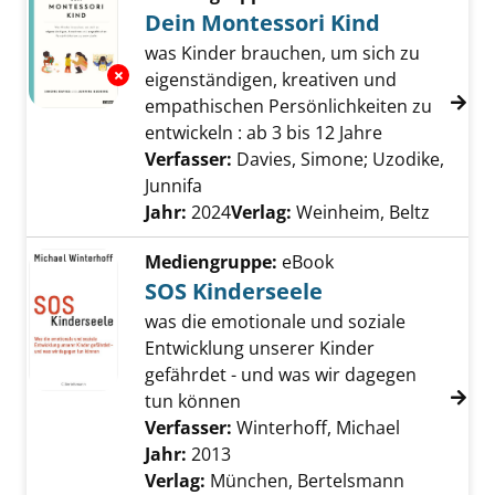
Dein Montessori Kind
was Kinder brauchen, um sich zu
Exemplar-Details von Dein Montessori Kind 
eigenständigen, kreativen und
empathischen Persönlichkeiten zu
entwickeln : ab 3 bis 12 Jahre
Verfasser:
Davies, Simone
;
Uzodike,
Junnifa
Suche nach diesem Verfasser
Jahr:
2024
Verlag:
Weinheim, Beltz
Mediengruppe:
eBook
SOS Kinderseele
was die emotionale und soziale
Entwicklung unserer Kinder
gefährdet - und was wir dagegen
tun können
Verfasser:
Winterhoff, Michael
Suche nach
Jahr:
2013
Verlag:
München, Bertelsmann