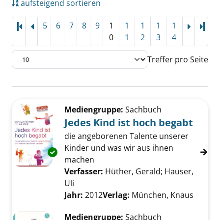
aufsteigend sortieren
5
6
7
8
9
1
1
1
1
1
Letz
0
1
2
3
4
Treffer pro Seite
Suchergebnis
Zu den Suchfiltern springen
Mediengruppe:
Sachbuch
Jedes Kind ist hoch begabt
die angeborenen Talente unserer
Kinder und was wir aus ihnen
Exemplar-Details von Jedes Kind ist hoch be
machen
Verfasser:
Hüther, Gerald
;
Hauser,
Uli
Suche nach diesem Verfasser
Jahr:
2012
Verlag:
München, Knaus
Mediengruppe:
Sachbuch