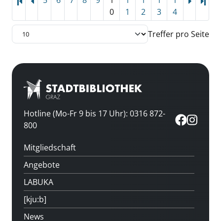
5
6
7
8
9
1
1
1
1
1
Letz
0
1
2
3
4
Treffer pro Seite
Hotline (Mo-Fr 9 bis 17 Uhr): 0316 872-
800
Mitgliedschaft
Angebote
LABUKA
[kju:b]
News