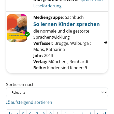
Leseförderung
Mediengruppe:
Sachbuch
So lernen Kinder sprechen
die normale und die gestörte
Exemplar-Details von So lernen Kinder spre
Sprachentwicklung
Verfasser:
Brügge, Walburga
;
Mohs, Katharina
Suche nach diesem Verfa
Jahr:
2013
Verlag:
München , Reinhardt
Reihe:
Kinder sind Kinder; 9
Zu den Suchfiltern springen
Sortieren nach
aufsteigend sortieren