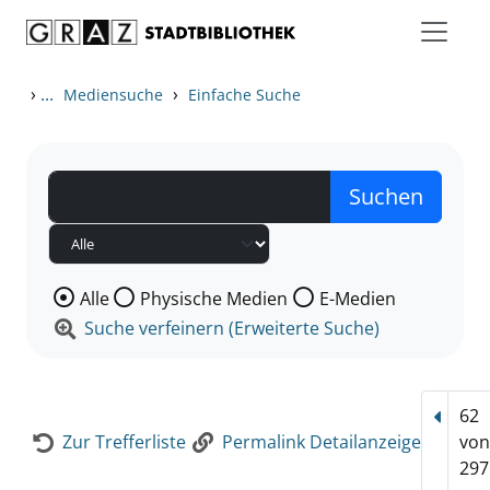
Zum Inhalt springen
Zur Detailanzeige springen
›
...
›
Mediensuche
Einfache Suche
Wählen Sie die Medienart nach der Sie suchen wollen
Alle
Physische Medien
E-Medien
Suche verfeinern (Erweiterte Suche)
62
Vorhe
Zur Trefferliste
Permalink Detailanzeige
vo
297