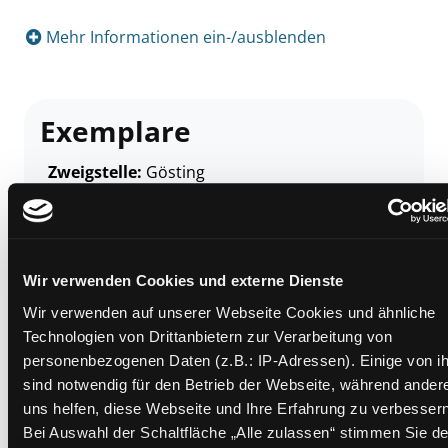
Mehr Informationen ein-/ausblenden
Exemplare
Zweigstelle:
Gösting
Signatur:
PN.ML ABE
Standort 2:
Ausleihe
Status:
Verfügbar
Wir verwenden Cookies und externe Dienste
Vorbestellungen:
0
Wir verwenden auf unserer Webseite Cookies und ähnliche
Mediengruppe:
Sachbuch
Technologien von Drittanbietern zur Verarbeitung von
Frist:
personenbezogenen Daten (z.B.: IP-Adressen). Einige von i
Barcode:
1902SB02349
sind notwendig für den Betrieb der Webseite, während ander
Standort 3:
uns helfen, diese Webseite und Ihre Erfahrung zu verbessern
Bei Auswahl der Schaltfläche „Alle zulassen“ stimmen Sie de