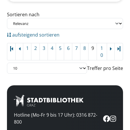
Zu den Suchfiltern springen
Sortieren nach
aufsteigend sortieren
1
2
3
4
5
6
7
8
9
1
Letz
0
Treffer pro Seite
Hotline (Mo-Fr 9 bis 17 Uhr): 0316 872-
800