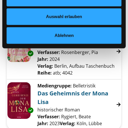
Jahr:
2006
Nähere Informationen finden Sie in unserer
Übergeordnetes Werk:
Erfinder
Datenschutzerklärung
und in unserem
Impressum
.
und Entdeckerinnen
Auswahl erlauben
Mediengruppe:
Belletristik
Ablehnen
Das Geheimnis der Venus
historischer Roman
Verfasser:
Rosenberger, Pia
Suche nach d
Exemplar-Details von Das Geheimnis der Ve
Jahr:
2024
Verlag:
Berlin, Aufbau Taschenbuch
Reihe:
atb; 4042
Mediengruppe:
Belletristik
Das Geheimnis der Mona
Lisa
historischer Roman
Exemplar-Details von Das Geheimnis der Mon
Verfasser:
Rygiert, Beate
Suche nach dies
Jahr:
2023
Verlag:
Köln, Lübbe