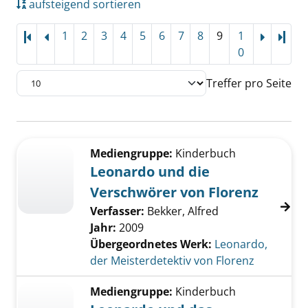
aufsteigend sortieren
1
2
3
4
5
6
7
8
9
1
Letz
0
Treffer pro Seite
Suchergebnis
Zu den Suchfiltern springen
Mediengruppe:
Kinderbuch
Leonardo und die
Verschwörer von Florenz
Verfasser:
Bekker, Alfred
Jahr:
2009
Übergeordnetes Werk:
Leonardo,
der Meisterdetektiv von Florenz
Mediengruppe:
Kinderbuch