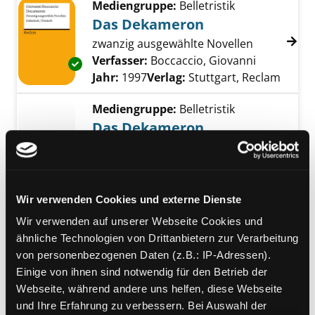
Mediengruppe:
Belletristik
Das Dekameron
zwanzig ausgewählte Novellen
Verfasser:
Boccaccio, Giovanni
Suche nach
Exemplar-Details von Das Dekameron anzeig
Jahr:
1997
Verlag:
Stuttgart, Reclam
Mediengruppe:
Belletristik
Das Dekameron
Verfasser:
Boccaccio, Giovanni
Suche nach
Exemplar-Details von Das Dekameron anzeig
Jahr:
2009
Verlag:
Köln, Anaconda
Mediengruppe:
Kinderbuch
Wir verwenden Cookies und externe Dienste
Ein Fall für den
Wir verwenden auf unserer Webseite Cookies und
Meisterschüler
ähnliche Technologien von Drittanbietern zur Verarbeitung
Exemplar-Details von Ein Fall für den Meiste
[ein Ratekrimi um Leonardo Da
von personenbezogenen Daten (z.B.: IP-Adressen).
Vinci]
Einige von ihnen sind notwendig für den Betrieb der
Verfasser:
Neubauer, Annette
Suche nach
Webseite, während andere uns helfen, diese Webseite
Jahr:
2012
Verlag:
Bindlach, Loewe
und Ihre Erfahrung zu verbessern. Bei Auswahl der