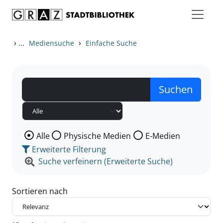
Zum Inhalt springen
Zu den Suchfiltern springen
Zur Trefferliste springen
›
...
›
Mediensuche
Einfache Suche
Wählen Sie die Medienart nach der Sie suchen wollen
Alle
Physische Medien
E-Medien
Erweiterte Filterung
Suche verfeinern (Erweiterte Suche)
Sortieren nach