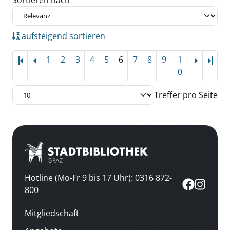
Zu den Suchfiltern springen
Sortieren nach
aufsteigend sortieren
1
2
3
4
5
6
7
8
9
1
Letz
0
Treffer pro Seite
Hotline (Mo-Fr 9 bis 17 Uhr): 0316 872-
800
Mitgliedschaft