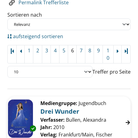
Permalink Trefferliste
Sortieren nach
aufsteigend sortieren
1
2
3
4
5
6
7
8
9
1
Letz
0
Treffer pro Seite
Suchergebnis
Zu den Suchfiltern springen
Mediengruppe:
Jugendbuch
Drei Wunder
Verfasser:
Bullen, Alexandra
Suche nach d
Jahr:
2010
Exemplar-Details von Drei Wunder anzeigen
Verlag:
Frankfurt/Main, Fischer