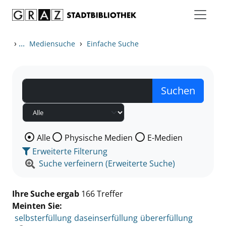
Zum Inhalt springen
Zu den Suchfiltern springen
Zur Trefferliste springen
›
...
›
Mediensuche
Einfache Suche
Wählen Sie die Medienart nach der Sie suchen wollen
Alle
Physische Medien
E-Medien
Erweiterte Filterung
Suche verfeinern (Erweiterte Suche)
Ihre Suche ergab
166 Treffer
Meinten Sie:
selbsterfüllung
daseinserfüllung
übererfüllung