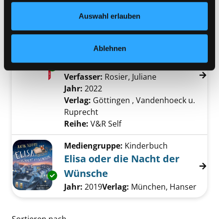
Reihe:
Disney
Datenschutzerklärung
und in unserem
Impressum
.
Auswahl erlauben
Mediengruppe:
Sachbuch
Du bist der Unterschied!
Ablehnen
wie du mit deiner Arbeit die Welt
verbesserst
Exemplar-Details von Du bist der Unterschie
Verfasser:
Rosier, Juliane
Suche nach dies
Jahr:
2022
Verlag:
Göttingen , Vandenhoeck u.
Ruprecht
Reihe:
V&R Self
Mediengruppe:
Kinderbuch
Elisa oder die Nacht der
Wünsche
Exemplar-Details von Elisa oder die Nacht d
Suche nach diesem Verfasser
Jahr:
2019
Verlag:
München, Hanser