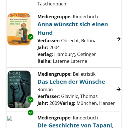
Taschenbuch
Mediengruppe:
Kinderbuch
Anna wünscht sich einen
Hund
Exemplar-Details von Anna wünscht sich ein
Verfasser:
Obrecht, Bettina
Suche nach di
Jahr:
2004
Verlag:
Hamburg, Oetinger
Reihe:
Laterne Laterne
Mediengruppe:
Belletristik
Das Leben der Wünsche
Roman
Verfasser:
Glavinic, Thomas
Suche nach d
Exemplar-Details von Das Leben der Wünsch
Jahr:
2009
Verlag:
München, Hanser
Exemplar-Details von Die Geschichte von Tap
Mediengruppe:
Kinderbuch
Die Geschichte von Tapani,