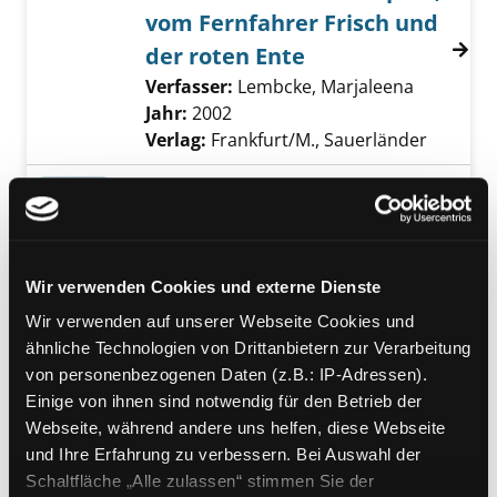
vom Fernfahrer Frisch und
der roten Ente
Verfasser:
Lembcke, Marjaleena
Suche nac
Jahr:
2002
Verlag:
Frankfurt/M., Sauerländer
Mediengruppe:
Belletristik
Wünsche werden wahr
Lektüre zwischen den Jahren 2024
Suche nach diesem Verfasser
Jahr:
2024
Exemplar-Details von Wünsche werden wahr
Wir verwenden Cookies und externe Dienste
Verlag:
Berlin, Insel Verlag
Wir verwenden auf unserer Webseite Cookies und
Reihe:
insel taschenbuch; 5057
ähnliche Technologien von Drittanbietern zur Verarbeitung
von personenbezogenen Daten (z.B.: IP-Adressen).
Mediengruppe:
Literatur MP3-CD
Einige von ihnen sind notwendig für den Betrieb der
Altern
Exemplar-Details von Altern anzeigen
Webseite, während andere uns helfen, diese Webseite
ungekürzte Autorinnenlesung
und Ihre Erfahrung zu verbessern. Bei Auswahl der
Verfasser:
Heidenreich, Elke
Suche nach d
Schaltfläche „Alle zulassen“ stimmen Sie der
Jahr:
2024
Verlag:
Bochum, Tacheles