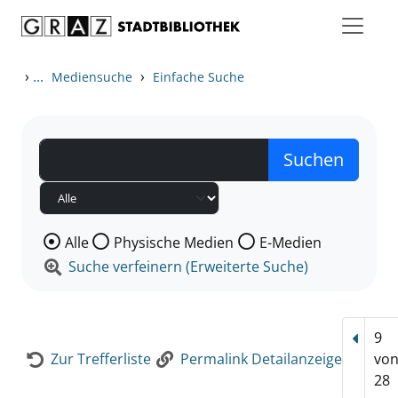
Zum Inhalt springen
Zur Detailanzeige springen
›
...
›
Mediensuche
Einfache Suche
Wählen Sie die Medienart nach der Sie suchen wollen
Alle
Physische Medien
E-Medien
Suche verfeinern (Erweiterte Suche)
9
Vorhe
Zur Trefferliste
Permalink Detailanzeige
vo
28