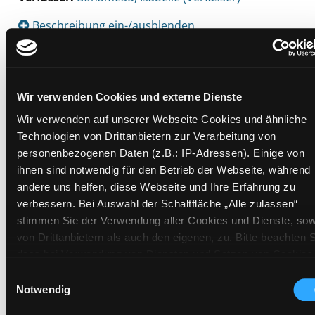
Beschreibung ein-/ausblenden
Mehr Informationen ein-/ausblenden
Wir verwenden Cookies und externe Dienste
Exemplare
Wir verwenden auf unserer Webseite Cookies und ähnliche
Technologien von Drittanbietern zur Verarbeitung von
Zweigstelle:
Nord - Geidorf
personenbezogenen Daten (z.B.: IP-Adressen). Einige von
ihnen sind notwendig für den Betrieb der Webseite, während
Signatur:
JF.RF BON
andere uns helfen, diese Webseite und Ihre Erfahrung zu
Standort 2:
Ausleihe
verbessern. Bei Auswahl der Schaltfläche „Alle zulassen“
Status:
Verfügbar
stimmen Sie der Verwendung aller Cookies und Dienste, sow
Vorbestellungen:
0
von Drittanbietern als auch den eigenen, zu. Bitte beachten S
dass bei Verwendung von Diensten und Setzen von Cookies
Mediengruppe:
Kinderbuch
von Drittanbietern, eine Verarbeitung in unsicheren Drittlände
Frist:
Einwilligungsauswahl
(Länder außerhalb des EWR ohne adäquates
Notwendig
Barcode:
2608SB00892
Datenschutzniveau) stattfinden kann. In diesem Zusammen