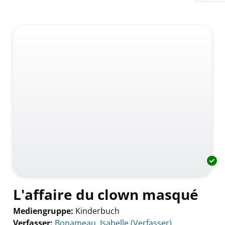
L'affaire du clown masqué
Mediengruppe:
Kinderbuch
Verfasser:
Suche nach diesem Verfasser
Bonameau, Isabelle (Verfasser)