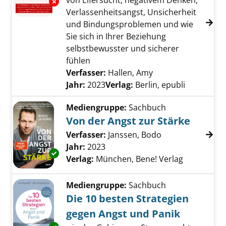
von Eifersucht, negativem Denken,
Exemplar-Details von Angst in Beziehungen 
Verlassenheitsangst, Unsicherheit
und Bindungsproblemen und wie
Sie sich in Ihrer Beziehung
selbstbewusster und sicherer
fühlen
Verfasser:
Hallen, Amy
Suche nach diesem
Jahr:
2023
Verlag:
Berlin, epubli
Mediengruppe:
Sachbuch
Von der Angst zur Stärke
Verfasser:
Janssen, Bodo
Suche nach dies
Jahr:
2023
Exemplar-Details von Von der Angst zur Stär
Verlag:
München, Bene! Verlag
Mediengruppe:
Sachbuch
Die 10 besten Strategien
gegen Angst und Panik