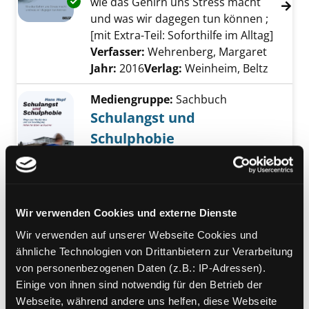
Exemplar-Details von Die 10 besten Strategi
wie das Gehirn uns Stress macht
und was wir dagegen tun können ;
[mit Extra-Teil: Soforthilfe im Alltag]
Verfasser:
Wehrenberg, Margaret
Suche n
Jahr:
2016
Verlag:
Weinheim, Beltz
Mediengruppe:
Sachbuch
Schulangst und
Schulphobie
Exemplar-Details von Schulangst und Schulp
Wege zum Verständnis und zur
Bewältigung ; Hilfe für Eltern und
Lehrer
Verfasser:
Hopf, Hans
Suche nach diesem 
Wir verwenden Cookies und externe Dienste
Jahr:
2014
Wir verwenden auf unserer Webseite Cookies und
Verlag:
Frankfurt am Main, Brandes
ähnliche Technologien von Drittanbietern zur Verarbeitung
& Apsel
von personenbezogenen Daten (z.B.: IP-Adressen).
Einige von ihnen sind notwendig für den Betrieb der
Mediengruppe:
Kinderbuch
Webseite, während andere uns helfen, diese Webseite
Nie mehr Oma-Lina-Tag