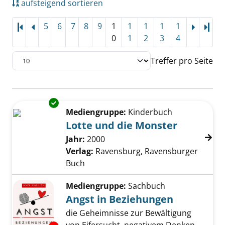
aufsteigend sortieren
5
6
7
8
9
1
1
1
1
1
Letz
0
1
2
3
4
Treffer pro Seite
Suchergebnis
Exemplar-Details von Lotte und die Monster 
Zu den Suchfiltern springen
Mediengruppe:
Kinderbuch
Lotte und die Monster
Suche nach diesem Verfasser
Jahr:
2000
Verlag:
Ravensburg, Ravensburger
Buch
Mediengruppe:
Sachbuch
Angst in Beziehungen
die Geheimnisse zur Bewältigung