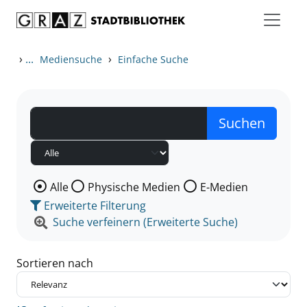
Zum Inhalt springen
Zu den Suchfiltern springen
Zur Trefferliste springen
›
...
›
Mediensuche
Einfache Suche
Wählen Sie die Medienart nach der Sie suchen wollen
Alle
Physische Medien
E-Medien
Erweiterte Filterung
Suche verfeinern (Erweiterte Suche)
Sortieren nach