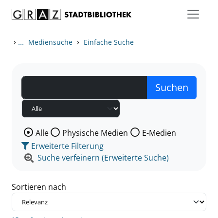
Zum Inhalt springen
Zu den Suchfiltern springen
Zur Trefferliste springen
›
...
›
Mediensuche
Einfache Suche
Wählen Sie die Medienart nach der Sie suchen wollen
Alle
Physische Medien
E-Medien
Erweiterte Filterung
Suche verfeinern (Erweiterte Suche)
Sortieren nach