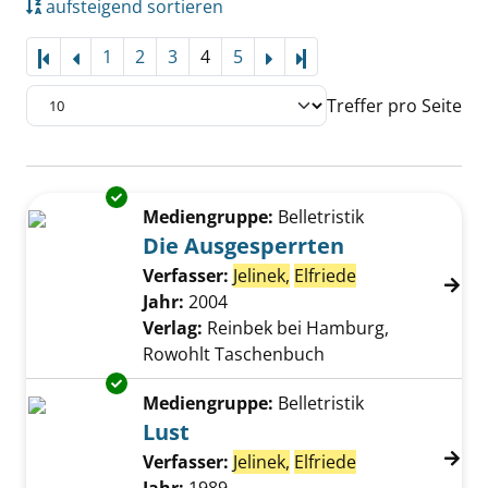
aufsteigend sortieren
1
2
3
4
5
Letzte Seite
Treffer pro Seite
Suchergebnis
Exemplar-Details von Die Ausgesperrten anz
Zu den Suchfiltern springen
Mediengruppe:
Belletristik
Die Ausgesperrten
Verfasser:
Jelinek,
Elfriede
Suche nach die
Jahr:
2004
Verlag:
Reinbek bei Hamburg,
Rowohlt Taschenbuch
Exemplar-Details von Lust anzeigen
Mediengruppe:
Belletristik
Lust
Verfasser:
Jelinek,
Elfriede
Suche nach die