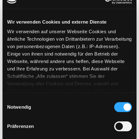
Jahr:
2004
Verlag:
Wien, Hoanzl
Reihe:
Edition Burgtheater; 8
Wir verwenden Cookies und externe Dienste
Mediengruppe:
Bestseller
Wir verwenden auf unserer Webseite Cookies und
Unter Tieren
ähnliche Technologien von Drittanbietern zur Verarbeitung
Verfasser:
Jelinek,
Elfriede
Suche nach die
von personenbezogenen Daten (z.B.: IP-Adressen).
Jahr:
2026
Exemplar-Details von Unter Tieren anzeigen
Einige von ihnen sind notwendig für den Betrieb der
Verlag:
Hamburg, Rowohlt
Webseite, während andere uns helfen, diese Webseite
Exemplar-Details von Er nicht als er anzeigen
und Ihre Erfahrung zu verbessern. Bei Auswahl der
Mediengruppe:
Literatur CD
Schaltfläche „Alle zulassen“ stimmen Sie der
Er nicht als er
Verwendung aller Cookies und Dienste, sowohl von
Hörspiel
Drittanbietern als auch den eigenen, zu. Bitte beachten
Verfasser:
Jelinek,
Elfriede
Suche nach die
Sie, dass bei Verwendung von Diensten und Setzen von
Einwilligungsauswahl
Jahr:
1998
Cookies von Drittanbietern, eine Verarbeitung in
Notwendig
Verlag:
Köln, Preiser Records
unsicheren Drittländern (Länder außerhalb des EWR
ohne adäquates Datenschutzniveau) stattfinden kann. In
Präferenzen
Mediengruppe:
Belletristik
diesem Zusammenhang können aktuell Risiken für
Realitätenhandlung
Betroffene nicht vollständig ausgeschlossen werden.