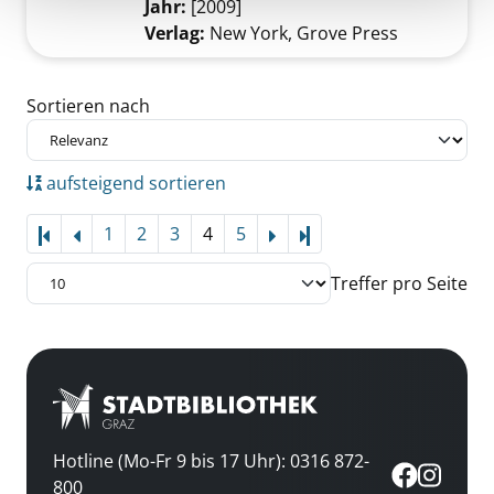
Jahr:
[2009]
Verlag:
New York, Grove Press
Zu den Suchfiltern springen
Sortieren nach
aufsteigend sortieren
1
2
3
4
5
Letzte Seite
Treffer pro Seite
Hotline (Mo-Fr 9 bis 17 Uhr): 0316 872-
800