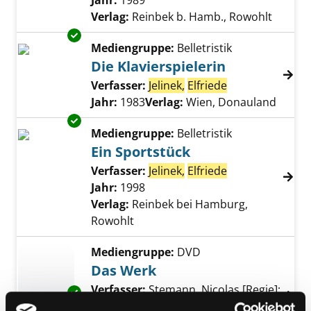
Jahr:
1989
Verlag:
Reinbek b. Hamb., Rowohlt
Exemplar-Details von Die Klavierspielerin an
Mediengruppe:
Belletristik
Die Klavierspielerin
Verfasser:
Jelinek,
Elfriede
Suche nach die
Jahr:
1983
Verlag:
Wien, Donauland
Exemplar-Details von Ein Sportstück anzeige
Mediengruppe:
Belletristik
Ein Sportstück
Verfasser:
Jelinek,
Elfriede
Suche nach die
Jahr:
1998
Verlag:
Reinbek bei Hamburg,
Rowohlt
Mediengruppe:
DVD
Das Werk
Verfasser:
Stemann, Nicolas [Regie]
;
Exemplar-Details von Das Werk anzeigen
Jelinek,
Elfriede
Suche nach diesem Verfas