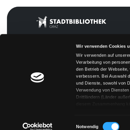
Wir verwenden Cookies u
Mitgliedschaft
Feedback
Wir verwenden auf unserer
Angebote
Kontakt
Verarbeitung von personen
LABUKA
Über uns
den Betrieb der Webseite,
verbessern. Bei Auswahl d
[kju:b]
Jobs
und Dienste, sowohl von Dr
News
Medienwunsch
Verwendung von Diensten u
Drittländern (Länder auße
Veranstaltungen
FAQs
diesem Zusammenhang könne
Standorte
Überweisungsdat
Eine Verarbeitung durch so
erteilen („Auswahl erlaube
Einwilligungsauswahl
„Details zeigen“ finden S
Notwendig