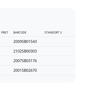
FRIST
BARCODE
STANDORT 3
2009SB01543
2102SB00303
2007SB03176
2001SB02670