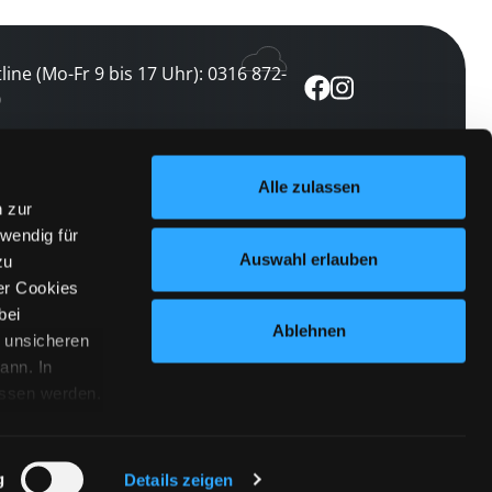
line (Mo-Fr 9 bis 17 Uhr): 0316 872-
0
ewsletter abonnieren
Alle zulassen
n zur
 keine Veranstaltung verpassen
wendig für
etzt abonnieren
Auswahl erlauben
zu
er Cookies
bei
Ablehnen
n unsicheren
ann. In
ossen werden.
Cookies
|
Impressum
|
Datenschutz
willigung
anmelden
 Punkt
 ähnlichen
g
Details zeigen