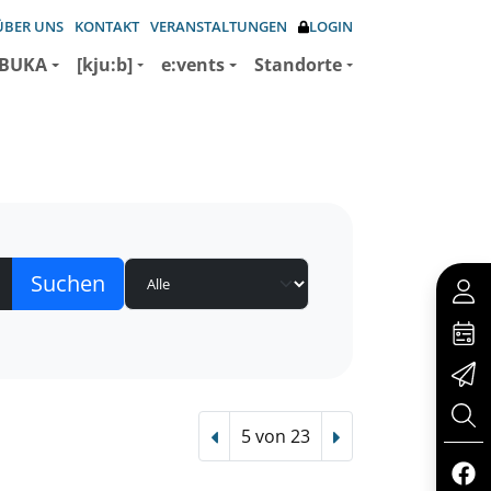
ÜBER UNS
KONTAKT
VERANSTALTUNGEN
LOGIN
BUKA
[kju:b]
e:vents
Standorte
5 von 23
Vorheriger Treffer
Nächster Treffer