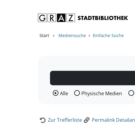
Zum Inhalt springen
Zur Detailanzeige springen
›
›
Start
Mediensuche
Einfache Suche
Wählen Sie die Medienart nach der Si
Alle
Physische Medien
Zur Trefferliste
Permalink Detailan