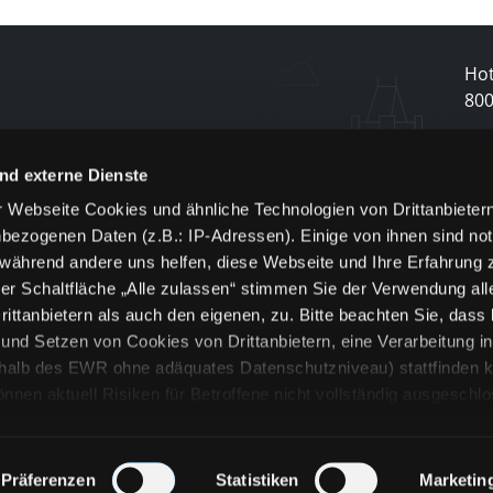
Hot
80
N
nd externe Dienste
 Webseite Cookies und ähnliche Technologien von Drittanbieter
und
bezogenen Daten (z.B.: IP-Adressen). Einige von ihnen sind not
j
 während andere uns helfen, diese Webseite und Ihre Erfahrung 
er Schaltfläche „Alle zulassen“ stimmen Sie der Verwendung all
ittanbietern als auch den eigenen, zu. Bitte beachten Sie, dass 
nd Setzen von Cookies von Drittanbietern, eine Verarbeitung i
rhalb des EWR ohne adäquates Datenschutzniveau) stattfinden k
n aktuell Risiken für Betroffene nicht vollständig ausgeschl
en
lche Cookies oder Dienste erfolgt nur, wenn Sie die jeweilige Ein
n“) oder auf die Schaltfläche „Alle zulassen“ klicken. Unter dem
ie Erklärungen zu den verschiedenen Kategorien von Cookies und
Präferenzen
Statistiken
Marketin