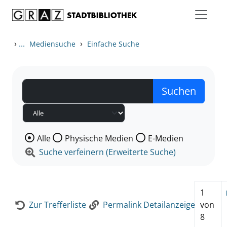
Zum Inhalt springen
Zur Detailanzeige springen
›
...
›
Mediensuche
Einfache Suche
Wählen Sie die Medienart nach der Sie suchen wollen
Alle
Physische Medien
E-Medien
Suche verfeinern (Erweiterte Suche)
1
Zur Trefferliste
Permalink Detailanzeige
von
8