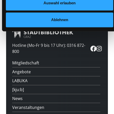
Auswahl erlauben
Medium auf die Postliste setzen
Ablehnen
Hotline (Mo-Fr 9 bis 17 Uhr): 0316 872-
800
Mitgliedschaft
Angebote
LABUKA
[kju:b]
News
Veranstaltungen