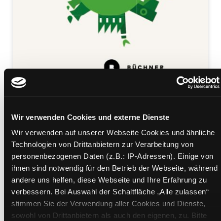
Lebensdienlich
Wir verwenden Cookies und externe Dienste
wirtschaften
Wir verwenden auf unserer Webseite Cookies und ähnliche
Entwürfe für die Transformation des
Technologien von Drittanbietern zur Verarbeitung von
Finanzkapitalismus
personenbezogenen Daten (z.B.: IP-Adressen). Einige von
Mediengruppe:
Sachbuch
ihnen sind notwendig für den Betrieb der Webseite, während
Suche nach diesem Verfasser
andere uns helfen, diese Webseite und Ihre Erfahrung zu
Beschreibung ein-/ausblenden
verbessern. Bei Auswahl der Schaltfläche „Alle zulassen“
stimmen Sie der Verwendung aller Cookies und Dienste,
Mehr Informationen ein-/ausblenden
sowohl von Drittanbietern als auch den eigenen, zu. Bitte