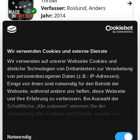
Thriller
Verfasser:
Roslund, Anders
Suche nach di
Exemplar-Details von Made in Sweden anzei
Jahr:
2014
Verlag:
München, Goldmann-Verl.
Mediengruppe:
Belletristik
Katz und Maus
Wir verwenden Cookies und externe Dienste
Verfasser:
Beckett, Simon
Suche nach die
Jahr:
2016
Verlag:
Hamburg, Kyss
Wir verwenden auf unserer Webseite Cookies und
Exemplar-Details von Katz und Maus anzeige
ähnliche Technologien von Drittanbietern zur Verarbeitung
von personenbezogenen Daten (z.B.: IP-Adressen).
Mediengruppe:
Kinderbuch
Einige von ihnen sind notwendig für den Betrieb der
Die drei ??? - Im Haus des
Webseite, während andere uns helfen, diese Webseite
und Ihre Erfahrung zu verbessern. Bei Auswahl der
Henkers
Schaltfläche „Alle zulassen“ stimmen Sie der
Verfasser:
Sonnleitner, Marco
Verwendung aller Cookies und Dienste, sowohl von
Jahr:
2015
Drittanbietern als auch den eigenen, zu. Bitte beachten
Übergeordnetes Werk:
Die drei ???
Sie, dass bei Verwendung von Diensten und Setzen von
Einwilligungsauswahl
(Fragezeichen)
Cookies von Drittanbietern, eine Verarbeitung in
Notwendig