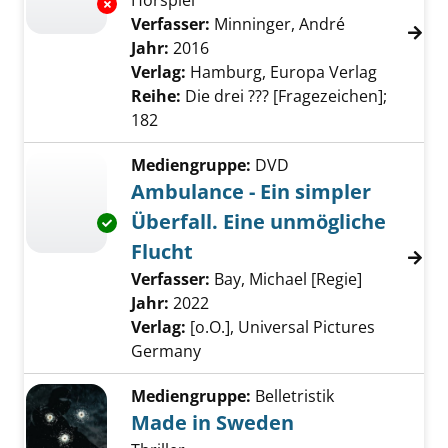
Hörspiel
Exemplar-Details von Im Haus des Henkers a
Verfasser:
Minninger, André
Suche nach d
Jahr:
2016
Verlag:
Hamburg, Europa Verlag
Reihe:
Die drei ??? [Fragezeichen];
182
Mediengruppe:
DVD
Ambulance - Ein simpler
Überfall. Eine unmögliche
Exemplar-Details von Ambulance - Ein simpler
Flucht
Verfasser:
Bay, Michael [Regie]
Suche nach
Jahr:
2022
Verlag:
[o.O.], Universal Pictures
Germany
Mediengruppe:
Belletristik
Made in Sweden