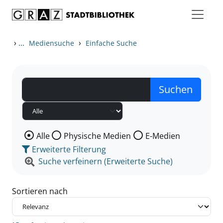
Zum Inhalt springen
Zu den Suchfiltern springen
Zur Trefferliste springen
›
...
›
Mediensuche
Einfache Suche
Wählen Sie die Medienart nach der Sie suchen wollen
Alle
Physische Medien
E-Medien
Erweiterte Filterung
Suche verfeinern (Erweiterte Suche)
Sortieren nach