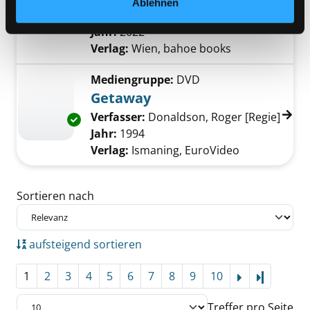
Ablehnen
Verfasser:
Köhlmeier, Michael
Suche nach
Jahr:
2022
Verlag:
Wien, bahoe books
Mediengruppe:
DVD
Getaway
Verfasser:
Donaldson, Roger [Regie]
Suche
Exemplar-Details von Getaway anzeigen
Jahr:
1994
Verlag:
Ismaning, EuroVideo
Zu den Suchfiltern springen
Sortieren nach
aufsteigend sortieren
1
2
3
4
5
6
7
8
9
10
Letzte Se
Treffer pro Seite