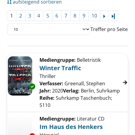
aufsteigend sortieren
1
2
3
4
5
6
7
8
9
10
Letzte Se
Treffer pro Seite
Suchergebnis
Zu den Suchfiltern springen
Mediengruppe:
Belletristik
Winter Traffic
Thriller
Verfasser:
Greenall, Stephen
Suche nach d
Exemplar-Details von Winter Traffic anzeigen
Jahr:
2020
Verlag:
Berlin, Suhrkamp
Reihe:
Suhrkamp Taschenbuch;
5110
Mediengruppe:
Literatur CD
Im Haus des Henkers