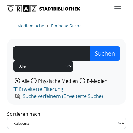
Zum Inhalt springen
Zu den Suchfiltern springen
Zur Trefferliste springen
›
...
›
Mediensuche
Einfache Suche
Wählen Sie die Medienart nach der Sie suchen wollen
Alle
Physische Medien
E-Medien
Erweiterte Filterung
Suche verfeinern (Erweiterte Suche)
Sortieren nach