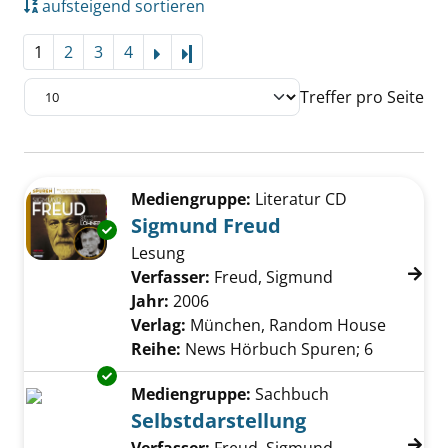
aufsteigend sortieren
1
2
3
4
Letzte Seite
Treffer pro Seite
Suchergebnis
Zu den Suchfiltern springen
Mediengruppe:
Literatur CD
Sigmund Freud
Exemplar-Details von Sigmund Freud anzeig
Lesung
Verfasser:
Freud, Sigmund
Suche nach di
Jahr:
2006
Verlag:
München, Random House
Reihe:
News Hörbuch Spuren; 6
Exemplar-Details von Selbstdarstellung anze
Mediengruppe:
Sachbuch
Selbstdarstellung