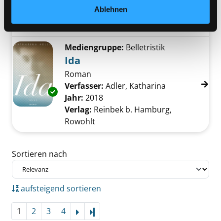
Verfasser:
Kogel, Jörg-Dieter
Suche nach d
Exemplar-Details von Im Land der Träume an
Ablehnen
Jahr:
2019
Verlag:
Berlin, Aufbau-Verl.
Mediengruppe:
Belletristik
Ida
Roman
Verfasser:
Adler, Katharina
Suche nach di
Exemplar-Details von Ida anzeigen
Jahr:
2018
Verlag:
Reinbek b. Hamburg,
Rowohlt
Zu den Suchfiltern springen
Sortieren nach
aufsteigend sortieren
1
2
3
4
Letzte Seite