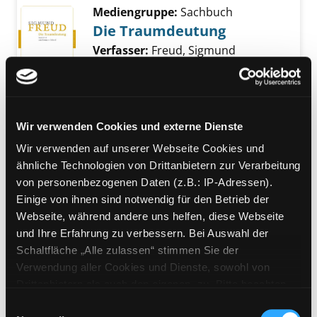
Mediengruppe:
Sachbuch
Die Traumdeutung
Verfasser:
Freud, Sigmund
Suche nach di
Jahr:
2022
Exemplar-Details von Die Traumdeutung anz
Verlag:
Frankfurt/M., Fischer
Taschenbuch-Verl.
Reihe:
FIscher Klassik; 90177
Wir verwenden Cookies und externe Dienste
Mediengruppe:
Sachbuch
Wir verwenden auf unserer Webseite Cookies und
Freud in der Diskussion
ähnliche Technologien von Drittanbietern zur Verarbeitung
von personenbezogenen Daten (z.B.: IP-Adressen).
[ein Sachcomic]
Einige von ihnen sind notwendig für den Betrieb der
Exemplar-Details von Freud in der Diskussio
Verfasser:
Wilson, Stephen
Suche nach di
Webseite, während andere uns helfen, diese Webseite
Jahr:
2017
und Ihre Erfahrung zu verbessern. Bei Auswahl der
Verlag:
Mülheim a. d. Ruhr, Tibia
Schaltfläche „Alle zulassen“ stimmen Sie der
Press
Verwendung aller Cookies und Dienste, sowohl von
Reihe:
Infocomics
Drittanbietern als auch den eigenen, zu. Bitte beachten
Sie, dass bei Verwendung von Diensten und Setzen von
Mediengruppe:
Belletristik
Einwilligungsauswahl