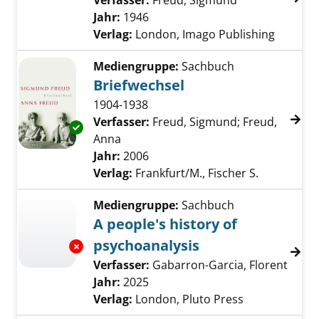
Verfasser:
Freud, Sigmund
Suche nach di
Jahr:
1946
Verlag:
London, Imago Publishing
Mediengruppe:
Sachbuch
Briefwechsel
1904-1938
Verfasser:
Freud, Sigmund
;
Freud,
Exemplar-Details von Briefwechsel anzeigen
Anna
Suche nach diesem Verfasser
Jahr:
2006
Verlag:
Frankfurt/M., Fischer S.
Mediengruppe:
Sachbuch
A people's history of
psychoanalysis
Exemplar-Details von A people's history of p
Verfasser:
Gabarron-Garcia, Florent
Suche
Jahr:
2025
Verlag:
London, Pluto Press