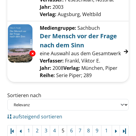
Jahr:
2003
Verlag:
Augsburg, Weltbild
Mediengruppe:
Sachbuch
Der Mensch vor der Frage
nach dem Sinn
eine Auswahl aus dem Gesamtwerk
Exemplar-Details von Der Mensch vor der Fr
Verfasser:
Frankl, Viktor E.
Suche nach die
Jahr:
2008
Verlag:
München, Piper
Reihe:
Serie Piper; 289
Zu den Suchfiltern springen
Sortieren nach
aufsteigend sortieren
1
2
3
4
5
6
7
8
9
1
Letz