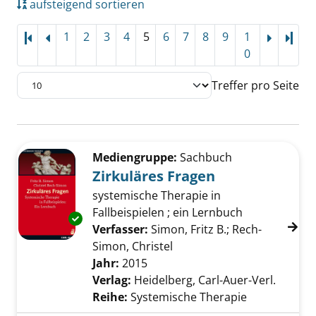
aufsteigend sortieren
1
2
3
4
5
6
7
8
9
1
Letz
0
Treffer pro Seite
Suchergebnis
Zu den Suchfiltern springen
Mediengruppe:
Sachbuch
Zirkuläres Fragen
systemische Therapie in
Fallbeispielen ; ein Lernbuch
Exemplar-Details von Zirkuläres Fragen anze
Verfasser:
Simon, Fritz B.
;
Rech-
Simon, Christel
Suche nach diesem Verfas
Jahr:
2015
Verlag:
Heidelberg, Carl-Auer-Verl.
Reihe:
Systemische Therapie