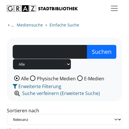
Zum Inhalt springen
Zu den Suchfiltern springen
Zur Trefferliste springen
›
...
›
Mediensuche
Einfache Suche
Wählen Sie die Medienart nach der Sie suchen wollen
Alle
Physische Medien
E-Medien
Erweiterte Filterung
Suche verfeinern (Erweiterte Suche)
Sortieren nach