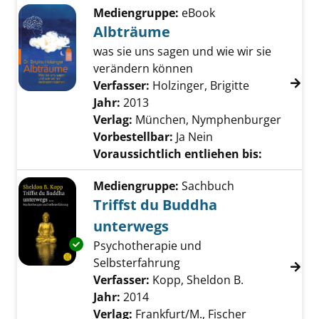
Mediengruppe:
eBook
Albträume
was sie uns sagen und wie wir sie
verändern können
Verfasser:
Holzinger, Brigitte
Suche nach 
Jahr:
2013
Verlag:
München, Nymphenburger
Vorbestellbar:
Ja
Nein
Voraussichtlich entliehen bis:
Mediengruppe:
Sachbuch
Triffst du Buddha
unterwegs
Exemplar-Details von Triffst du Buddha unte
Psychotherapie und
Selbsterfahrung
Verfasser:
Kopp, Sheldon B.
Suche nach d
Jahr:
2014
Verlag:
Frankfurt/M., Fischer