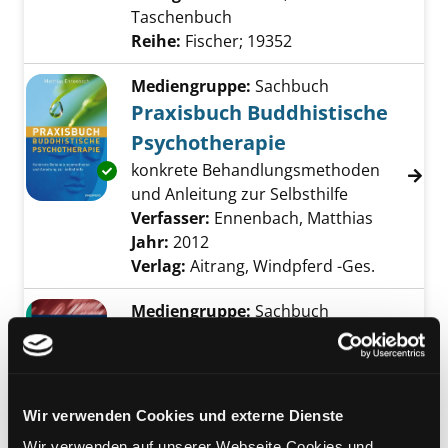
Taschenbuch
Reihe:
Fischer; 19352
Mediengruppe:
Sachbuch
Praxisbuch Buddhistische
Psychotherapie
konkrete Behandlungsmethoden
Exemplar-Details von Praxisbuch Buddhistis
und Anleitung zur Selbsthilfe
Verfasser:
Ennenbach, Matthias
Suche nac
Jahr:
2012
Verlag:
Aitrang, Windpferd -Ges.
Mediengruppe:
Sachbuch
Angst
Ursprung und Überwindung
Verfasser:
Flöttmann, Holger
Exemplar-Details von Angst anzeigen
Bertrand
Suche nach diesem Verfasser
Wir verwenden Cookies und externe Dienste
Jahr:
2011
Wir verwenden auf unserer Webseite Cookies und