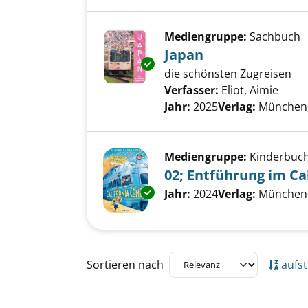
Mediengruppe:
Sachbuch
Japan
Exemplar-Details von Japan an
die schönsten Zugreisen
Verfasser:
Eliot, Aimie
Suche
Jahr:
2025
Verlag:
München
Mediengruppe:
Kinderbuc
02; Entführung im Ca
Exemplar-Details von 02; Entf
Suche nach diesem Verfass
Jahr:
2024
Verlag:
München,
Zu den Suchfiltern springen
Sortieren nach
aufst