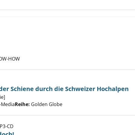
che nach diesem Verfasser
NOW-HOW
f der Schiene durch die Schweizer Hochalpen
ie]
Suche nach diesem Verfasser
-Media
Reihe:
Golden Globe
MP3-CD
doch!
bewegt sich doch! anzeigen