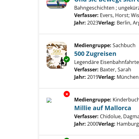
Bahngeschichten ; ungekür
Verfasser:
Evers, Horst
;
Wis
Jahr:
2023
Verlag:
Berlin, 
Mediengruppe:
Sachbuch
500 Zugreisen
Exemplar-Details von 500 Zugr
Legendäre Eisenbahnfahrte
Verfasser:
Baxter, Sarah
Suc
Jahr:
2019
Verlag:
München,
Exemplar-Details von Millie au
Mediengruppe:
Kinderbuc
Millie auf Mallorca
Verfasser:
Chidolue, Dagm
Jahr:
2000
Verlag:
Hamburg,