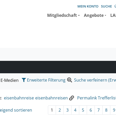
MEIN KONTO
SUCHE
Mitgliedschaft
Angebote
LA
e suchen wollen.
Erweiterte Filterung
Suche verfeinern (Erw
E-Medien
e:
eisenbahnreise
eisenbahnreisen
Permalink Trefferlis
eigend sortieren
1
2
3
4
5
6
7
8
9