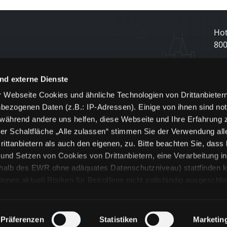
Hot
80
N
nd externe Dienste
 Webseite Cookies und ähnliche Technologien von Drittanbieter
und
bezogenen Daten (z.B.: IP-Adressen). Einige von ihnen sind not
j
 während andere uns helfen, diese Webseite und Ihre Erfahrung 
er Schaltfläche „Alle zulassen“ stimmen Sie der Verwendung all
ittanbietern als auch den eigenen, zu. Bitte beachten Sie, dass 
nd Setzen von Cookies von Drittanbietern, eine Verarbeitung i
rhalb des EWR ohne adäquates Datenschutzniveau) stattfinden k
n aktuell Risiken für Betroffene nicht vollständig ausgeschl
en
lche Cookies oder Dienste erfolgt nur, wenn Sie die jeweilige Ein
n“) oder auf die Schaltfläche „Alle zulassen“ klicken. Unter dem
ie Erklärungen zu den verschiedenen Kategorien von Cookies und
Präferenzen
Statistiken
Marketin