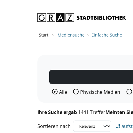
Zum Inhalt springen
Zu den Suchfiltern springen
Zur Trefferliste springen
›
›
Start
Mediensuche
Einfache Suche
Wählen Sie die Medienart nach der Si
Alle
Physische Medien
Ihre Suche ergab
1441 Treffer
Meinten Si
Sortieren nach
aufst