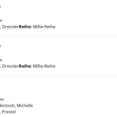
 New York anzeigen
h
ar
Suche nach diesem Verfasser
 Dressler
Reihe:
Millie-Reihe
f Kreta anzeigen
h
ar
Suche nach diesem Verfasser
 Dressler
Reihe:
Millie-Reihe
pan anzeigen
en
kintosh, Michelle
Suche nach diesem Verfasser
 Prestel