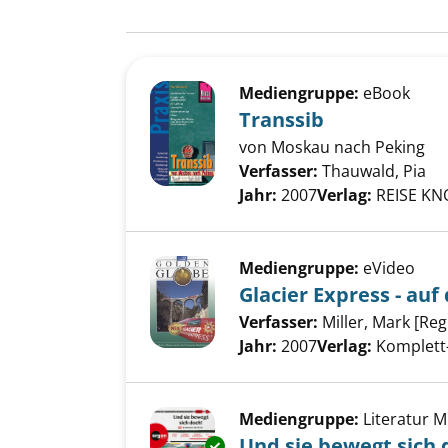
Suchergebnis
Zu den Suchfiltern springen
Mediengruppe:
eBook
Transsib
von Moskau nach Peking
Verfasser:
Thauwald, Pia
Su
Jahr:
2007
Verlag:
REISE K
Mediengruppe:
eVideo
Glacier Express - au
Verfasser:
Miller, Mark [Reg
Jahr:
2007
Verlag:
Komplett
Mediengruppe:
Literatur 
Und sie bewegt sich 
Exemplar-Details von Und sie 