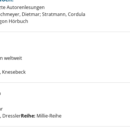
zte Autorenlesungen
chmeyer, Dietmar
;
Stratmann, Cordula
Suche nach diesem 
Argon Hörbuch
eisen anzeigen
n weltweit
he nach diesem Verfasser
 Knesebeck
f Mallorca anzeigen
h
ar
Suche nach diesem Verfasser
 Dressler
Reihe:
Millie-Reihe