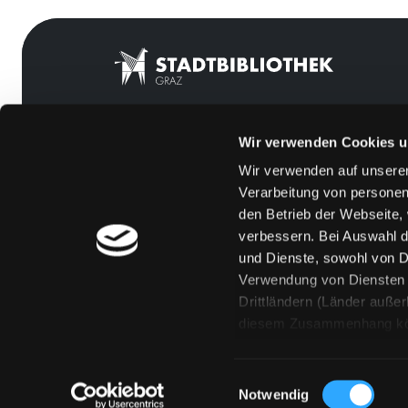
Wir verwenden Cookies u
Mitgliedschaft
Feedback
Wir verwenden auf unserer
Angebote
Kontakt
Verarbeitung von personen
LABUKA
Über uns
den Betrieb der Webseite,
verbessern. Bei Auswahl d
[kju:b]
Jobs
und Dienste, sowohl von Dr
News
Medienwunsch
Verwendung von Diensten u
Drittländern (Länder auße
Veranstaltungen
FAQs
diesem Zusammenhang könne
Standorte
Überweisungsdat
Eine Verarbeitung durch so
erteilen („Auswahl erlaube
Einwilligungsauswahl
„Details zeigen“ finden S
Notwendig