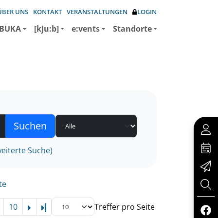
ÜBER UNS
KONTAKT
VERANSTALTUNGEN
LOGIN
BUKA
[kju:b]
e:vents
Standorte
eiterte Suche)
te
10
Treffer pro Seite
Letzte Seite