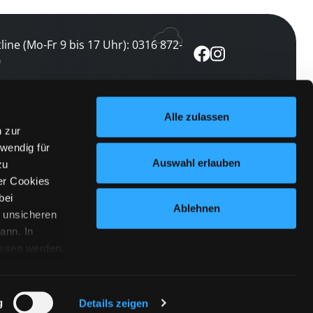
line (Mo-Fr 9 bis 17 Uhr): 0316 872-
0
ewsletter abonnieren
Alle zulassen
n zur
 keine Veranstaltung verpassen
wendig für
etzt abonnieren
Auswahl erlauben
zu
er Cookies
bei
Ablehnen
n unsicheren
ann. In
ossen werden.
Cookies
|
Impressum
|
Datenschutz
willigung
anmelden
 Punkt
 ähnlichen
g
Details zeigen