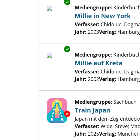
Exemplar-Details von Millie in
Mediengruppe:
Kinderbuc
Millie in New York
Verfasser:
Chidolue, Dagm
Jahr:
2003
Verlag:
Hamburg,
Exemplar-Details von Millie au
Mediengruppe:
Kinderbuc
Millie auf Kreta
Verfasser:
Chidolue, Dagm
Jahr:
2002
Verlag:
Hamburg,
Mediengruppe:
Sachbuch
Train Japan
Exemplar-Details von Train Ja
Japan mit dem Zug entdeck
Verfasser:
Wide, Steve
;
Mac
Jahr:
2025
Verlag:
München,