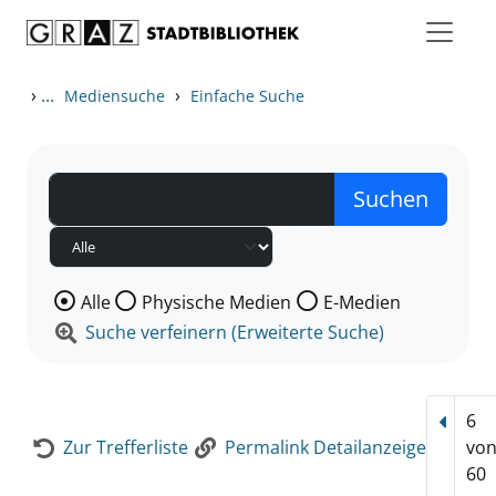
Zum Inhalt springen
Zur Detailanzeige springen
›
...
›
Mediensuche
Einfache Suche
Wählen Sie die Medienart nach der Sie suchen wollen
Alle
Physische Medien
E-Medien
Suche verfeinern (Erweiterte Suche)
6
Vorhe
Zur Trefferliste
Permalink Detailanzeige
vo
60