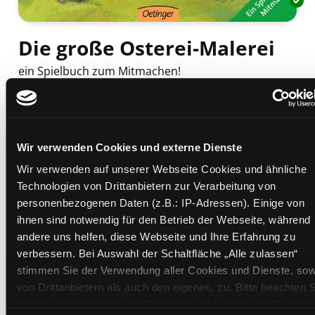
Die große Osterei-Malerei
ein Spielbuch zum Mitmachen!
Mediengruppe:
Kinderbuch
Suche nach diesem Verfasser
Beschreibung ein-/ausblenden
Wir verwenden Cookies und externe Dienste
Mehr Informationen ein-/ausblenden
Wir verwenden auf unserer Webseite Cookies und ähnliche
Technologien von Drittanbietern zur Verarbeitung von
personenbezogenen Daten (z.B.: IP-Adressen). Einige von
Exemplare
ihnen sind notwendig für den Betrieb der Webseite, während
andere uns helfen, diese Webseite und Ihre Erfahrung zu
Zweigstelle:
Süd - Lauzilgasse
verbessern. Bei Auswahl der Schaltfläche „Alle zulassen“
Signatur:
JD.XO GRO
stimmen Sie der Verwendung aller Cookies und Dienste, sow
Standort 2:
Depot
von Drittanbietern als auch den eigenen, zu. Bitte beachten S
Status:
Verfügbar
dass bei Verwendung von Diensten und Setzen von Cookies