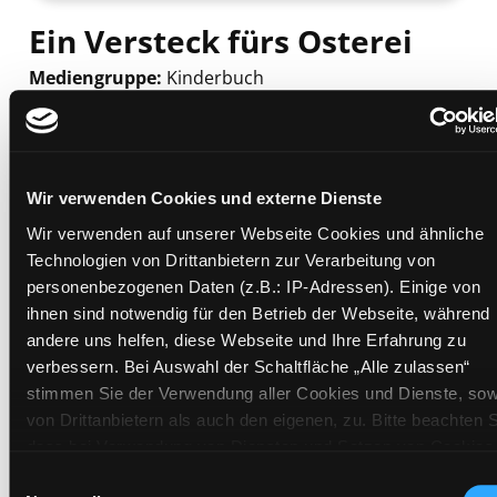
Ein Versteck fürs Osterei
Mediengruppe:
Kinderbuch
Suche nach diesem Verfasser
Beschreibung ein-/ausblenden
Mehr Informationen ein-/ausblenden
Wir verwenden Cookies und externe Dienste
Wir verwenden auf unserer Webseite Cookies und ähnliche
Technologien von Drittanbietern zur Verarbeitung von
Exemplare
personenbezogenen Daten (z.B.: IP-Adressen). Einige von
ihnen sind notwendig für den Betrieb der Webseite, während
Zweigstelle:
Ost - Schillerstraße
andere uns helfen, diese Webseite und Ihre Erfahrung zu
Signatur:
JD.XO VER
verbessern. Bei Auswahl der Schaltfläche „Alle zulassen“
Standort 2:
Ausleihe
stimmen Sie der Verwendung aller Cookies und Dienste, sow
Status:
Verfügbar
von Drittanbietern als auch den eigenen, zu. Bitte beachten S
dass bei Verwendung von Diensten und Setzen von Cookies
Vorbestellungen:
0
von Drittanbietern, eine Verarbeitung in unsicheren Drittlände
Einwilligungsauswahl
Mediengruppe:
Kinderbuch