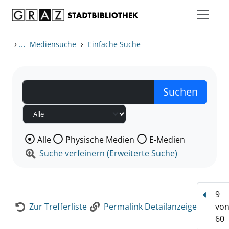
Zum Inhalt springen
Zur Detailanzeige springen
›
...
›
Mediensuche
Einfache Suche
Wählen Sie die Medienart nach der Sie suchen wollen
Alle
Physische Medien
E-Medien
Suche verfeinern (Erweiterte Suche)
9
Vorhe
Zur Trefferliste
Permalink Detailanzeige
vo
60