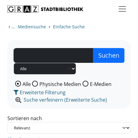
Zum Inhalt springen
Zu den Suchfiltern springen
Zur Trefferliste springen
›
...
›
Mediensuche
Einfache Suche
Wählen Sie die Medienart nach der Sie suchen wollen
Alle
Physische Medien
E-Medien
Erweiterte Filterung
Suche verfeinern (Erweiterte Suche)
Sortieren nach