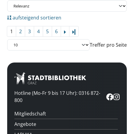
aufsteigend sortieren
1
2
3
4
5
6
Letzte Seite
Treffer pro Seite
Hotline (Mo-Fr 9 bis 17 Uhr): 0316 872-
800
Mitgliedschaft
Angebote