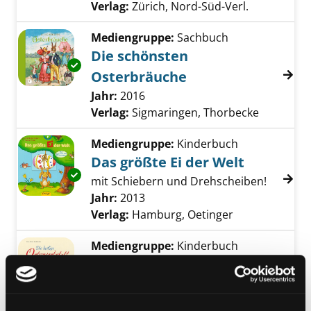
Verlag:
Zürich, Nord-Süd-Verl.
Mediengruppe:
Sachbuch
Die schönsten
Exemplar-Details von Die schönsten Osterbr
Osterbräuche
Suche nach diesem Verfasser
Jahr:
2016
Verlag:
Sigmaringen, Thorbecke
Mediengruppe:
Kinderbuch
Das größte Ei der Welt
Exemplar-Details von Das größte Ei der Welt
mit Schiebern und Drehscheiben!
Suche nach diesem Verfasser
Jahr:
2013
Verlag:
Hamburg, Oetinger
Mediengruppe:
Kinderbuch
Die lustige Osterwerkstatt
Suche nach diesem Verfasser
Jahr:
2011
Verlag:
Gossau, Nord-Süd
Exemplar-Details von Die lustige Osterwerkst