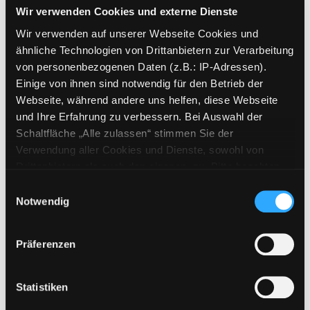
Wir verwenden Cookies und externe Dienste
Mediengruppe:
Kinderbuch
Wir verwenden auf unserer Webseite Cookies und
Die große Osterei-Malerei
ähnliche Technologien von Drittanbietern zur Verarbeitung
Exemplar-Details von Die große Osterei-Male
ein Spielbuch zum Mitmachen!
von personenbezogenen Daten (z.B.: IP-Adressen).
Suche nach diesem Verfasser
Jahr:
2010
Einige von ihnen sind notwendig für den Betrieb der
Verlag:
Hamburg, Oetinger
Webseite, während andere uns helfen, diese Webseite
und Ihre Erfahrung zu verbessern. Bei Auswahl der
Mediengruppe:
Sachbuch
Schaltfläche „Alle zulassen“ stimmen Sie der
Bunte Ostereier
Verwendung aller Cookies und Dienste, sowohl von
Verfasser:
Hettinger, Gudrun
Suche nach 
Drittanbietern als auch den eigenen, zu. Bitte beachten
Exemplar-Details von Bunte Ostereier anzeig
Jahr:
2007
Sie, dass bei Verwendung von Diensten und Setzen von
Einwilligungsauswahl
Verlag:
Freiburg/Br., Christophorus-
Cookies von Drittanbietern, eine Verarbeitung in
Notwendig
Verl.
unsicheren Drittländern (Länder außerhalb des EWR
Reihe:
Creativ compact; 56822
ohne adäquates Datenschutzniveau) stattfinden kann. In
Präferenzen
diesem Zusammenhang können aktuell Risiken für
Mediengruppe:
Kinderbuch
Betroffene nicht vollständig ausgeschlossen werden.
Alles Ostern!
Eine Verarbeitung durch solche Cookies oder Dienste
Statistiken
Verfasser:
Moost, Nele
;
Rudolph,
erfolgt nur, wenn Sie die jeweilige Einwilligung erteilen
Exemplar-Details von Alles Ostern! anzeigen