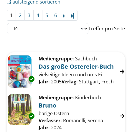
aufsteigend sortieren
1
2
3
4
5
6
Letzte Seite
Treffer pro Seite
Suchergebnis
Zu den Suchfiltern springen
Mediengruppe:
Sachbuch
Das große Ostereier-Buch
vielseitige Ideen rund ums Ei
Exemplar-Details von Das große Ostereier-B
Suche nach diesem Verfasser
Jahr:
2005
Verlag:
Stuttgart, Frech
Mediengruppe:
Kinderbuch
Bruno
bärige Ostern
Exemplar-Details von Bruno anzeigen
Verfasser:
Romanelli, Serena
Suche nach 
Jahr:
2024