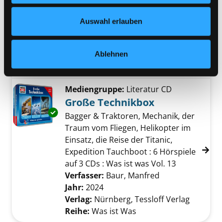
Nähere Informationen finden Sie in unserer
Datenschutzerklärung
und in unserem
Impressum
.
Mediengruppe:
Themenpaket
Auswahl erlauben
Faszinierende Fahrzeuge
ein Themenpaket für Kinder von 7
Exemplar-Details von Faszinierende Fahrzeu
Ablehnen
bis 11 Jahren
Suche nach diesem Verfasser
Jahr:
2012
Verlag:
Graz
Mediengruppe:
Literatur CD
Große Technikbox
Exemplar-Details von Große Technikbox anze
Bagger & Traktoren, Mechanik, der
Traum vom Fliegen, Helikopter im
Einsatz, die Reise der Titanic,
Expedition Tauchboot : 6 Hörspiele
auf 3 CDs : Was ist was Vol. 13
Verfasser:
Baur, Manfred
Suche nach dies
Jahr:
2024
Verlag:
Nürnberg, Tessloff Verlag
Reihe:
Was ist Was