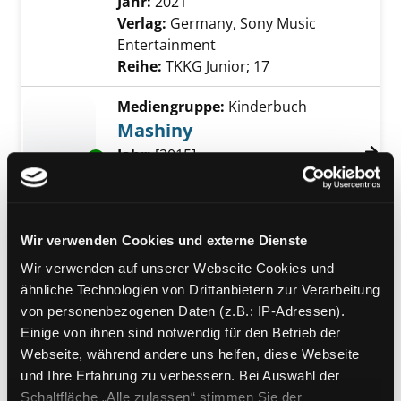
Jahr:
2021
Verlag:
Germany, Sony Music
Entertainment
Reihe:
TKKG Junior; 17
Mediengruppe:
Kinderbuch
Mashiny
Suche nach diesem Verfasser
Jahr:
[2015]
Exemplar-Details von Mashiny anzeigen
Verlag:
Moskau, Rosmen-Press
Reihe:
Knizhka s okoshkami
Mediengruppe:
Sachbuch
Wir verwenden Cookies und externe Dienste
Sechs Jahre
Wir verwenden auf unserer Webseite Cookies und
Weltumrundung
ähnliche Technologien von Drittanbietern zur Verarbeitung
im Lkw-Oldtimer durch 54 Länder
von personenbezogenen Daten (z.B.: IP-Adressen).
Exemplar-Details von Sechs Jahre Weltumru
Verfasser:
Hoppe, Sabine
;
Rahn,
Einige von ihnen sind notwendig für den Betrieb der
Thomas
Suche nach diesem Verfasser
Webseite, während andere uns helfen, diese Webseite
Jahr:
2019
und Ihre Erfahrung zu verbessern. Bei Auswahl der
Verlag:
München, Malik-Verl.
Schaltfläche „Alle zulassen“ stimmen Sie der