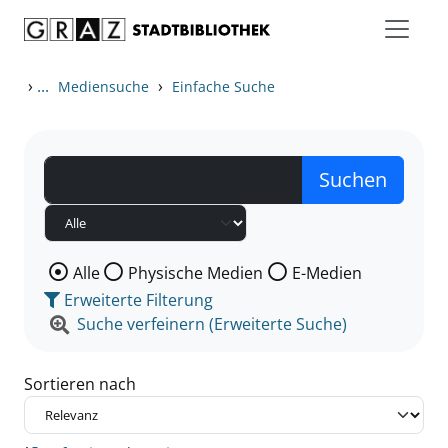
Zum Inhalt springen
Zu den Suchfiltern springen
Zur Trefferliste springen
›
...
›
Mediensuche
Einfache Suche
Wählen Sie die Medienart nach der Sie suchen wollen
Alle
Physische Medien
E-Medien
Erweiterte Filterung
Suche verfeinern (Erweiterte Suche)
Sortieren nach