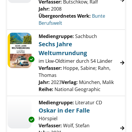
Verfasser:
Butschkow, Ralf
Jahr:
2008
Übergeordnetes Werk:
Bunte
Berufswelt
Mediengruppe:
Sachbuch
Sechs Jahre
Weltumrundung
Exemplar-Details von Sechs Jahre Weltumru
im Lkw-Oldtimer durch 54 Länder
Verfasser:
Hoppe, Sabine
;
Rahn,
Thomas
Suche nach diesem Verfasser
Jahr:
2023
Verlag:
München, Malik
Reihe:
National Geographic
Mediengruppe:
Literatur CD
Oskar in der Falle
Hörspiel
Exemplar-Details von Oskar in der Falle anze
Verfasser:
Wolf, Stefan
Suche nach diesem