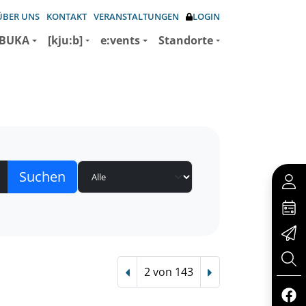
ÜBER UNS
KONTAKT
VERANSTALTUNGEN
LOGIN
BUKA
[kju:b]
e:vents
Standorte
2 von 143
Vorheriger Treffer
Nächster Treffer