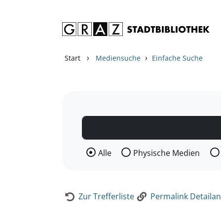
Zum Inhalt springen
Zur Detailanzeige springen
›
›
Start
Mediensuche
Einfache Suche
Wählen Sie die Medienart nach der Si
Alle
Physische Medien
Zur Trefferliste
Permalink Detailan