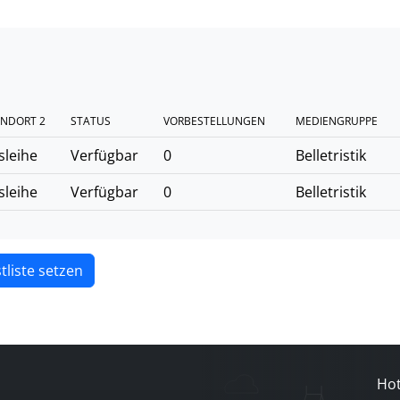
NDORT 2
STATUS
VORBESTELLUNGEN
MEDIENGRUPPE
sleihe
Verfügbar
0
Belletristik
sleihe
Verfügbar
0
Belletristik
tliste setzen
Hot