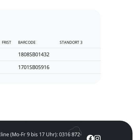
FRIST
BARCODE
STANDORT 3
1808SB01432
1701SB05916
line (Mo-Fr 9 bis 17 Uhr): 0316 872-