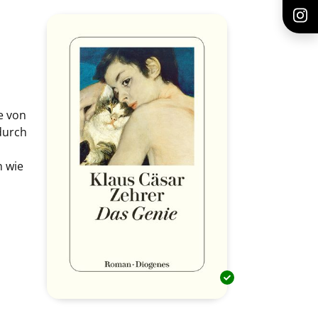
e von
durch
n wie