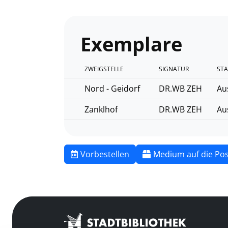
Exemplare
ZWEIGSTELLE
SIGNATUR
STA
Nord - Geidorf
DR.WB ZEH
Au
Zanklhof
DR.WB ZEH
Au
Vorbestellen
Medium auf die Pos