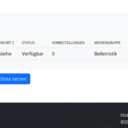
NDORT 2
STATUS
VORBESTELLUNGEN
MEDIENGRUPPE
leihe
Verfügbar
0
Belletristik
tliste setzen
Hot
80