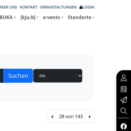
ÜBER UNS
KONTAKT
VERANSTALTUNGEN
LOGIN
BUKA
[kju:b]
e:vents
Standorte
28 von 143
Vorheriger Treffer
Nächster Treffer