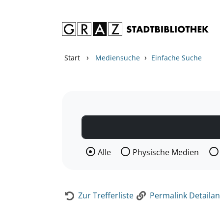
Zum Inhalt springen
Zur Detailanzeige springen
›
›
Start
Mediensuche
Einfache Suche
Wählen Sie die Medienart nach der Si
Alle
Physische Medien
Zur Trefferliste
Permalink Detailan