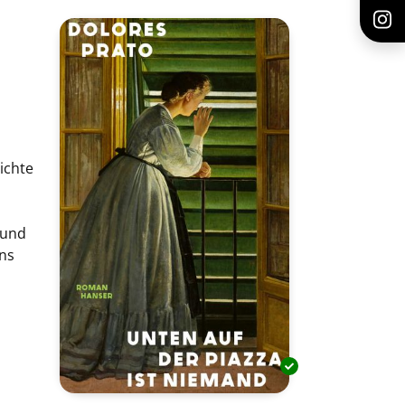
hichte
 und
ns