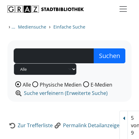
Zum Inhalt springen
Zur Detailanzeige springen
›
...
›
Mediensuche
Einfache Suche
Wählen Sie die Medienart nach der Sie suchen wollen
Alle
Physische Medien
E-Medien
Suche verfeinern (Erweiterte Suche)
5
Vorhe
Zur Trefferliste
Permalink Detailanzeige
vo
9