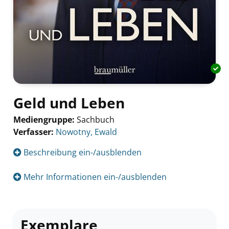
Geld und Leben
Mediengruppe:
Sachbuch
Verfasser:
Suche nach diesem Verfasser
Nowotny, Ewald
Beschreibung ein-/ausblenden
Mehr Informationen ein-/ausblenden
Exemplare