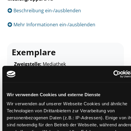
Suche nach diesem Verfasser
Beschreibung ein-/ausblenden
Mehr Informationen ein-/ausblenden
Exemplare
Zweigstelle:
Mediathek
Signatur:
TV.JE AKI
Standort 2:
Ausleihe
Status:
Verfügbar
Wir verwenden Cookies und externe Dienste
Vorbestellungen:
0
Wir verwenden auf unserer Webseite Cookies und ähnliche
Mediengruppe:
DVD
Technologien von Drittanbietern zur Verarbeitung von
Frist:
personenbezogenen Daten (z.B.: IP-Adressen). Einige von i
Barcode:
2513SB01078
sind notwendig für den Betrieb der Webseite, während ander