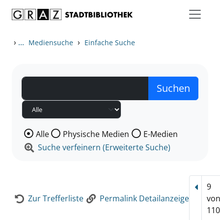
Zum Inhalt springen
Zur Detailanzeige springen
›
...
›
Mediensuche
Einfache Suche
Wählen Sie die Medienart nach der Sie suchen wollen
Alle
Physische Medien
E-Medien
Suche verfeinern (Erweiterte Suche)
9
Vorhe
Zur Trefferliste
Permalink Detailanzeige
vo
110