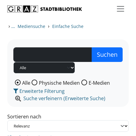
Zum Inhalt springen
Zu den Suchfiltern springen
Zur Trefferliste springen
›
...
›
Mediensuche
Einfache Suche
Wählen Sie die Medienart nach der Sie suchen wollen
Alle
Physische Medien
E-Medien
Erweiterte Filterung
Suche verfeinern (Erweiterte Suche)
Sortieren nach