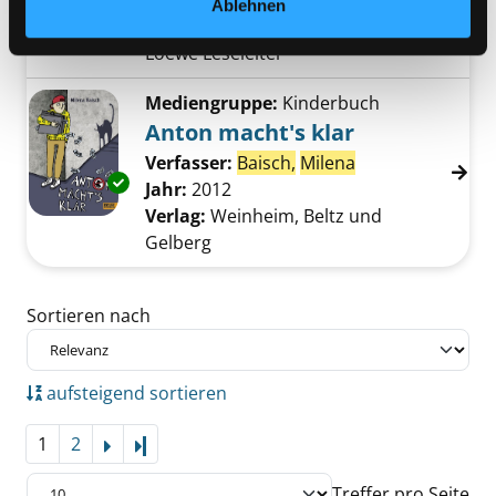
Jahr:
2003
Verlag:
Bindlach, Loewe
Ablehnen
Reihe:
Leselöwen, 4. Stufe der
Loewe Leseleiter
Mediengruppe:
Kinderbuch
Anton macht's klar
Verfasser:
Baisch,
Milena
Suche nach dies
Exemplar-Details von Anton macht's klar anz
Jahr:
2012
Verlag:
Weinheim, Beltz und
Gelberg
Zu den Suchfiltern springen
Sortieren nach
aufsteigend sortieren
1
2
Letzte Seite
Treffer pro Seite