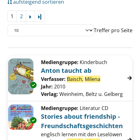
aufsteigend sortieren
1
2
Letzte Seite
Treffer pro Seite
Suchergebnis
Zu den Suchfiltern springen
Mediengruppe:
Kinderbuch
Anton taucht ab
Verfasser:
Baisch,
Milena
Suche nach dies
Exemplar-Details von Anton taucht ab anzei
Jahr:
2010
Verlag:
Weinheim, Beltz u. Gelberg
Mediengruppe:
Literatur CD
Stories about friendship -
Exemplar-Details von Stories about friendsh
Freundschaftsgeschichten
englisch lernen mit den Leselöwen