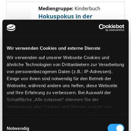
Mediengruppe:
Kinderbuch
Hokuspokus in der
Hexenschule
Exemplar-Details von Hokuspokus in der Hex
[erster Leseerfolg]
Suche nach diesem Verfasser
Jahr:
2006
Verlag:
Bindlach, Loewe
Reihe:
Lesespatz, 2. Stufe der Löwe
Wir verwenden Cookies und externe Dienste
Leseleiter
Wir verwenden auf unserer Webseite Cookies und
Exemplar-Details von Weihnachtsgeschichte
ähnliche Technologien von Drittanbietern zur Verarbeitung
Mediengruppe:
Kinderbuch
von personenbezogenen Daten (z.B.: IP-Adressen).
Weihnachtsgeschichten
Einige von ihnen sind notwendig für den Betrieb der
[mit Bildern lesen lernen]
Webseite, während andere uns helfen, diese Webseite
Verfasser:
Baisch,
Milena
Suche nach dies
und Ihre Erfahrung zu verbessern. Bei Auswahl der
Jahr:
2005
Verlag:
Bindlach, Loewe
Schaltfläche „Alle zulassen“ stimmen Sie der
Reihe:
Bildermaus, 1. Stufe der
Verwendung aller Cookies und Dienste, sowohl von
Löwe Leseleiter
Drittanbietern als auch den eigenen, zu. Bitte beachten
Sie, dass bei Verwendung von Diensten und Setzen von
Einwilligungsauswahl
Mediengruppe:
Kinderbuch
Cookies von Drittanbietern, eine Verarbeitung in
Notwendig