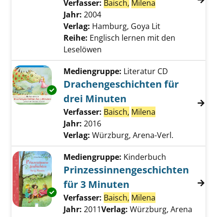
Verfasser:
Baisch,
Milena
Suche nach dies
Jahr:
2004
Verlag:
Hamburg, Goya Lit
Reihe:
Englisch lernen mit den
Leselöwen
Mediengruppe:
Literatur CD
Drachengeschichten für
Exemplar-Details von Drachengeschichten fü
drei Minuten
Verfasser:
Baisch,
Milena
Suche nach dies
Jahr:
2016
Verlag:
Würzburg, Arena-Verl.
Mediengruppe:
Kinderbuch
Prinzessinnengeschichten
für 3 Minuten
Exemplar-Details von Prinzessinnengeschicht
Verfasser:
Baisch,
Milena
Suche nach dies
Jahr:
2011
Verlag:
Würzburg, Arena